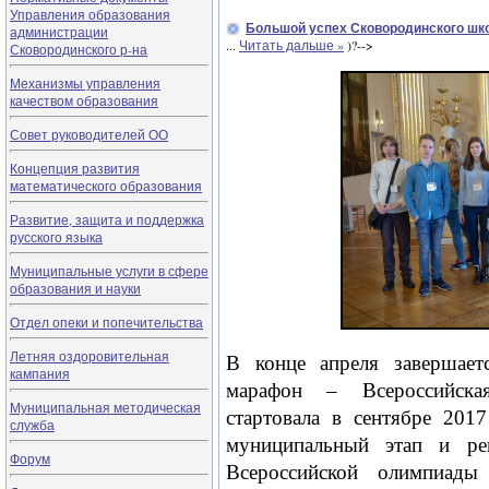
Управления образования
Большой успех Сковородинского шк
администрации
...
Читать дальше »
)?-->
Сковородинского р-на
Механизмы управления
качеством образования
Совет руководителей ОО
Концепция развития
математического образования
Развитие, защита и поддержка
русского языка
Муниципальные услуги в сфере
образования и науки
Отдел опеки и попечительства
Летняя оздоровительная
В конце апреля завершает
кампания
марафон – Всероссийска
Муниципальная методическая
стартовала в сентябре 201
служба
муниципальный этап и ре
Форум
Всероссийской олимпиады