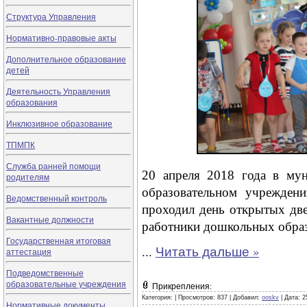
Структура Управления
Нормативно-правовые акты
Дополнительное образование
детей
Деятельность Управления
образования
Инклюзивное образование
ТПМПК
Служба ранней помощи
20 апреля 2018 года в му
родителям
образовательном учрежден
Ведомственный контроль
проходил день открытых две
Вакантные должности
работники дошкольных образ
Государственная итоговая
...
Читать дальше »
аттестация
Подведомственные
образовательные учреждения
Прикрепления:
Категория:
|
Просмотров: 837 |
Добавил:
ooskv
|
Дата:
2
Нормативные документы