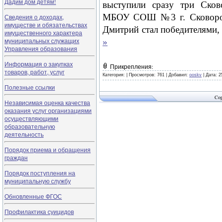
Дадим дом детям!
выступили сразу три Сков
МБОУ СОШ №3 г. Сковород
Сведения о доходах,
имуществе и обязательствах
Дмитрий стал победителями,
имущественного характера
муниципальных служащих
»
Управления образования
Информация о закупках
Прикрепления:
товаров, работ, услуг
Категория:
|
Просмотров: 761 |
Добавил:
ooskv
|
Дата:
2
Полезные ссылки
Cop
Независимая оценка качества
оказания услуг организациями
осуществляющими
образовательную
деятельность
Порядок приема и обращения
граждан
Порядок поступления на
муниципальную службу
Обновленные ФГОС
Профилактика суицидов