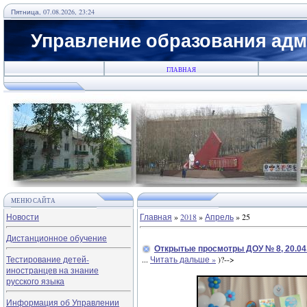
Пятница, 07.08.2026, 23:24
Управление образования адм
ГЛАВНАЯ
МЕНЮ САЙТА
Новости
Главная
»
2018
»
Апрель
»
25
Дистанционное обучение
Открытые просмотры ДОУ № 8, 20.04
Тестирование детей-
...
Читать дальше »
)?-->
иностранцев на знание
русского языка
Информация об Управлении