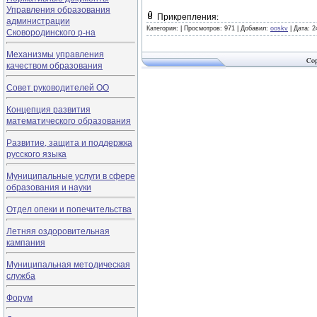
Управления образования
Прикрепления:
администрации
Категория:
|
Просмотров: 971 |
Добавил:
ooskv
|
Дата:
2
Сковородинского р-на
Механизмы управления
Cop
качеством образования
Совет руководителей ОО
Концепция развития
математического образования
Развитие, защита и поддержка
русского языка
Муниципальные услуги в сфере
образования и науки
Отдел опеки и попечительства
Летняя оздоровительная
кампания
Муниципальная методическая
служба
Форум