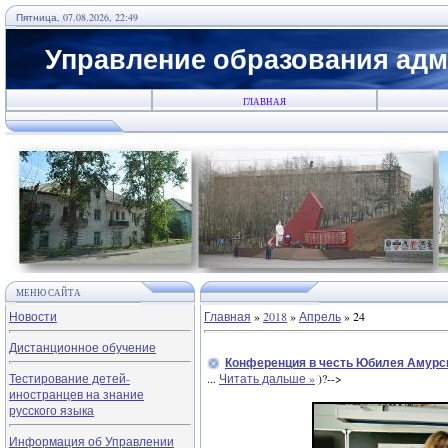
Пятница, 07.08.2026, 22:49
Управление образования адм
ГЛАВНАЯ
МЕНЮ САЙТА
Новости
Главная
»
2018
»
Апрель
»
24
Дистанционное обучение
Конференция в честь Юбилея Амурс
Тестирование детей-
...
Читать дальше »
)?-->
иностранцев на знание
русского языка
Информация об Управлении