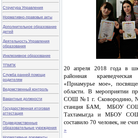
Структура Управления
Нормативно-правовые акты
Дополнительное образование
детей
Деятельность Управления
образования
Инклюзивное образование
ТПМПК
20 апреля 2018 года в 
Служба ранней помощи
районная краеведческая 
родителям
«Приамурье мое», посвяще
Ведомственный контроль
области. В мероприятии п
СОШ №1 г. Сковородино, 
Вакантные должности
станция БАМ, МБОУ СОШ
Государственная итоговая
аттестация
Тахтамыгда и МБОУ СОШ с
составило 70 человек, не счи
Подведомственные
образовательные учреждения
»
Нормативные документы