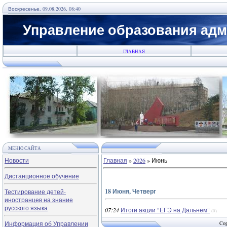
Воскресенье, 09.08.2026, 08:40
Управление образования адм
ГЛАВНАЯ
МЕНЮ САЙТА
Новости
Главная
»
2026
»
Июнь
Дистанционное обучение
18 Июня, Четверг
Тестирование детей-
иностранцев на знание
русского языка
07:24
Итоги акции "ЕГЭ на Дальнем"
(0)
Информация об Управлении
Cop