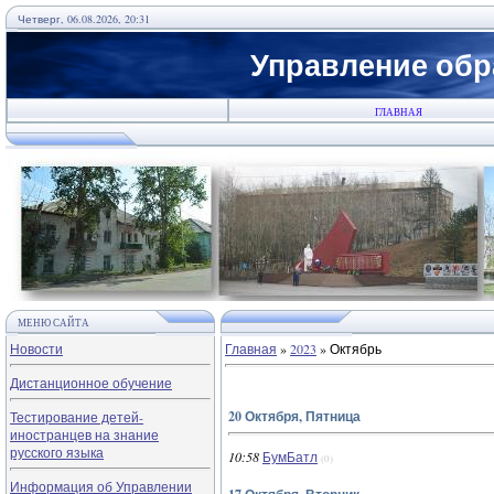
Четверг, 06.08.2026, 20:31
Управление обр
ГЛАВНАЯ
МЕНЮ САЙТА
Новости
Главная
»
2023
»
Октябрь
Дистанционное обучение
20 Октября, Пятница
Тестирование детей-
иностранцев на знание
русского языка
10:58
БумБатл
(0)
Информация об Управлении