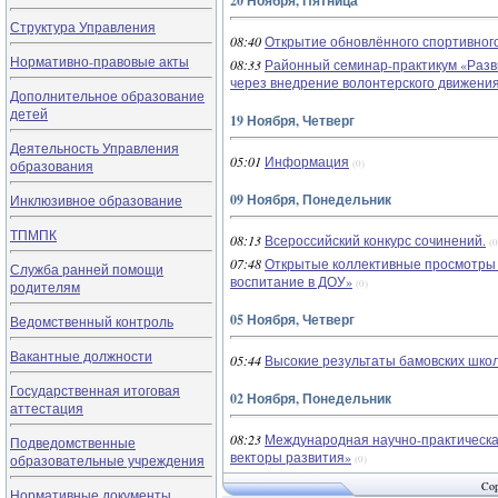
20 Ноября, Пятница
Структура Управления
08:40
Открытие обновлённого спортивног
Нормативно-правовые акты
08:33
Районный семинар-практикум «Разв
через внедрение волонтерского движения
Дополнительное образование
детей
19 Ноября, Четверг
Деятельность Управления
05:01
Информация
образования
(0)
09 Ноября, Понедельник
Инклюзивное образование
ТПМПК
08:13
Всероссийский конкурс сочинений.
(0
07:48
Открытые коллективные просмотры в
Служба ранней помощи
воспитание в ДОУ»
(0)
родителям
05 Ноября, Четверг
Ведомственный контроль
Вакантные должности
05:44
Высокие результаты бамовских школь
Государственная итоговая
02 Ноября, Понедельник
аттестация
08:23
Международная научно-практическа
Подведомственные
векторы развития»
образовательные учреждения
(0)
Cop
Нормативные документы