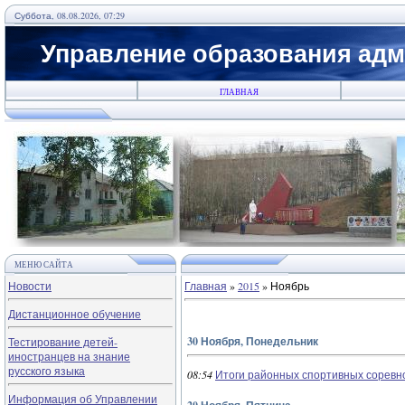
Суббота, 08.08.2026, 07:29
Управление образования адм
ГЛАВНАЯ
МЕНЮ САЙТА
Новости
Главная
»
2015
»
Ноябрь
Дистанционное обучение
30 Ноября, Понедельник
Тестирование детей-
иностранцев на знание
русского языка
08:54
Итоги районных спортивных соревно
Информация об Управлении