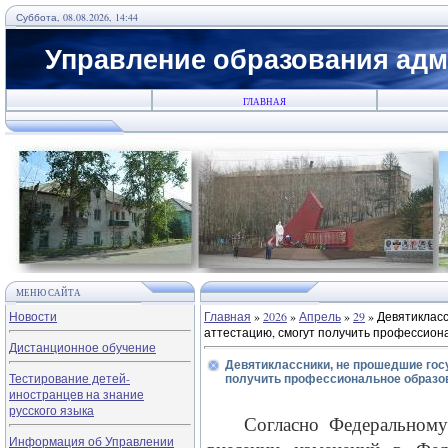
Суббота, 08.08.2026, 14:44
Управление образования адм
ГЛАВНАЯ
МЕНЮ САЙТА
Новости
Главная
»
2026
»
Апрель
»
29
» Девятиклас
аттестацию, смогут получить профессион
Дистанционное обучение
Девятиклассники, не прошедшие гос
Тестирование детей-
получить профессиональное образо
иностранцев на знание
русского языка
Согласно Федеральном
Информация об Управлении