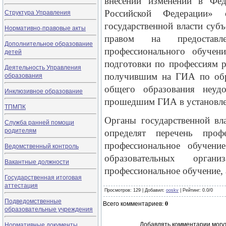
внесении изменений в Фе
Структура Управления
Российской Федерации
государственной власти суб
Нормативно-правовые акты
правом на предоставле
Дополнительное образование
профессионального обучен
детей
подготовки по профессиям 
Деятельность Управления
образования
получившим на ГИА по обр
общего образования неудо
Инклюзивное образование
прошедшим ГИА в установле
ТПМПК
Органы государственной вл
Служба ранней помощи
родителям
определят перечень проф
профессиональное обучени
Ведомственный контроль
образовательных орган
Вакантные должности
профессиональное обучение, 
Государственная итоговая
аттестация
Просмотров
: 129 |
Добавил
:
ooskv
|
Рейтинг
:
0.0
/
0
Подведомственные
Всего комментариев
:
0
образовательные учреждения
Добавлять комментарии могут
Нормативные документы