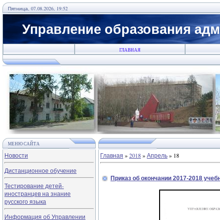
Пятница, 07.08.2026, 19:52
Управление образования адм
ГЛАВНАЯ
МЕНЮ САЙТА
Новости
Главная
»
2018
»
Апрель
»
18
Дистанционное обучение
Приказ об окончании 2017-2018 учеб
Тестирование детей-
иностранцев на знание
русского языка
Информация об Управлении