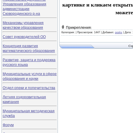
картинке и кликаем открыть
Управления образования
администрации
может
Сковородинского р-на
Механизмы управления
качеством образования
Прикрепления:
Категория:
|
Просмотров: 1447 |
Добавил:
ooskv
|
Дата:
Совет руководителей ОО
Концепция развития
Cop
математического образования
Развитие, защита и поддержка
русского языка
Муниципальные услуги в сфере
образования и науки
Отдел опеки и попечительства
Летняя оздоровительная
кампания
Муниципальная методическая
служба
Форум