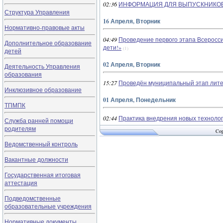
02:36
ИНФОРМАЦИЯ ДЛЯ ВЫПУСКНИКОВ 
Структура Управления
16 Апреля, Вторник
Нормативно-правовые акты
04:49
Проведение первого этапа Всеросс
Дополнительное образование
дети!»
(1)
детей
02 Апреля, Вторник
Деятельность Управления
образования
15:27
Проведён муниципальный этап лите
Инклюзивное образование
01 Апреля, Понедельник
ТПМПК
02:44
Практика внедрения новых техноло
Служба ранней помощи
родителям
Cop
Ведомственный контроль
Вакантные должности
Государственная итоговая
аттестация
Подведомственные
образовательные учреждения
Нормативные документы