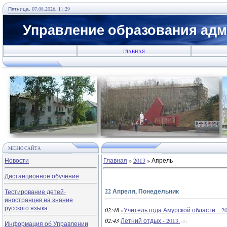
Пятница, 07.08.2026, 11:29
Управление образования адм
ГЛАВНАЯ
МЕНЮ САЙТА
Новости
Главная
»
2013
»
Апрель
Дистанционное обучение
22 Апреля, Понедельник
Тестирование детей-
иностранцев на знание
русского языка
02:48
«Учитель года Амурской области – 2
02:43
Летний отдых - 2013.
(0)
Информация об Управлении