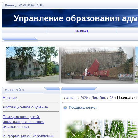
Пятница, 07.08.2026, 12:58
Управление образования адм
ГЛАВНАЯ
МЕНЮ САЙТА
Новости
Главная
»
2020
»
Декабрь
»
28
» Поздравлен
Дистанционное обучение
Поздравление!
Тестирование детей-
иностранцев на знание
русского языка
Информация об Управлении