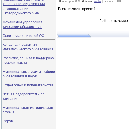
Просмотров
: 399 |
Добавил
:
ooskv
|
Рейтинг
:
0.0
/
0
Управления образования
администрации
Всего комментариев
:
0
Сковородинского р-на
Добавлять коммен
Механизмы управления
качеством образования
Совет руководителей ОО
Концепция развития
математического образования
Развитие, защита и поддержка
русского языка
Муниципальные услуги в сфере
образования и науки
Отдел опеки и попечительства
Летняя оздоровительная
кампания
Муниципальная методическая
служба
Форум