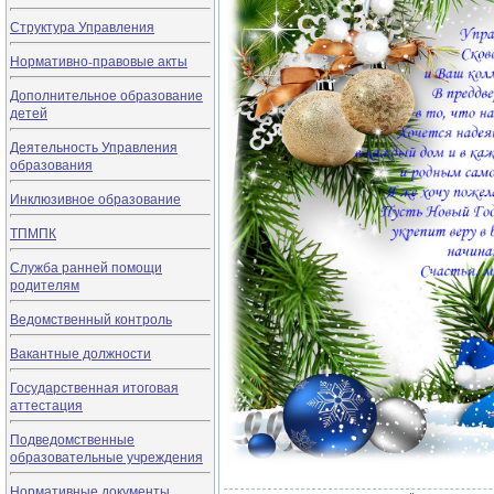
Структура Управления
Нормативно-правовые акты
Дополнительное образование
детей
Деятельность Управления
образования
Инклюзивное образование
ТПМПК
Служба ранней помощи
родителям
Ведомственный контроль
Вакантные должности
Государственная итоговая
аттестация
Подведомственные
образовательные учреждения
Нормативные документы