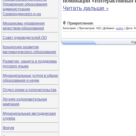
номинации «Интерактивный 
Управления образования
Читать дальше »
администрации
Сковородинского р-на
Механизмы управления
Прикрепления:
качеством образования
Категория:
|
Просмотров: 432 |
Добавил:
ooskv
|
Дата:
0
Совет руководителей ОО
Cop
Концепция развития
математического образования
Развитие, защита и поддержка
русского языка
Муниципальные услуги в сфере
образования и науки
Отдел опеки и попечительства
Летняя оздоровительная
кампания
Муниципальная методическая
служба
Форум