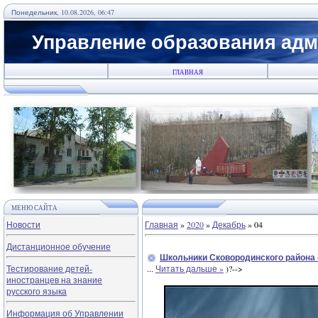
Понедельник, 10.08.2026, 06:47
Управление образования адм
ГЛАВНАЯ
МЕНЮ САЙТА
Новости
Главная
»
2020
»
Декабрь
»
04
Дистанционное обучение
Школьники Сковородинского района 
Тестирование детей-
...
Читать дальше »
)?-->
иностранцев на знание
русского языка
Информация об Управлении