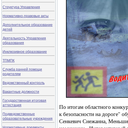
Структура Управления
Нормативно-правовые акты
Дополнительное образование
детей
Деятельность Управления
образования
Инклюзивное образование
ТПМПК
Служба ранней помощи
родителям
Ведомственный контроль
Вакантные должности
Государственная итоговая
аттестация
По итогам областного конку
к безопасности на дороге"
Подведомственные
образовательные учреждения
Сенкевич Снежанна, Меньшик
Нормативные документы