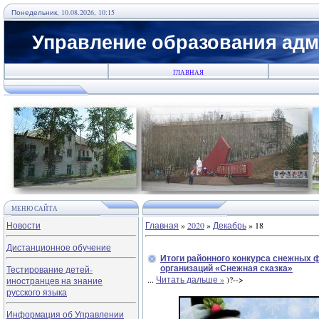
Понедельник, 10.08.2026, 10:15
Управление образования адм
ГЛАВНАЯ
МЕНЮ САЙТА
Новости
Главная
»
2020
»
Декабрь
»
18
Дистанционное обучение
Итоги районного конкурса снежных
Тестирование детей-
организаций «Снежная сказка»
...
Читать дальше »
)?-->
иностранцев на знание
русского языка
Информация об Управлении