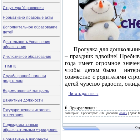
Структура Управления
Нормативно-правовые акты
Дополнительное образование
детей
Деятельность Управления
образования
Прогулка для дошкольника
– праздник вдвойне! Пребыв
Инклюзивное образование
года имеет огромное значен
ТПМПК
чтобы детям было интере
Служба ранней помощи
совместно с родителями стр
родителям
детей чувство радости, ожид
Ведомственный контроль
...
Читать дальше »
Вакантные должности
Прикрепления:
Государственная итоговая
Категория:
|
Просмотров: 706 |
Добавил:
ooskv
|
Дата:
1
аттестация
Подведомственные
Cop
образовательные учреждения
Нормативные документы