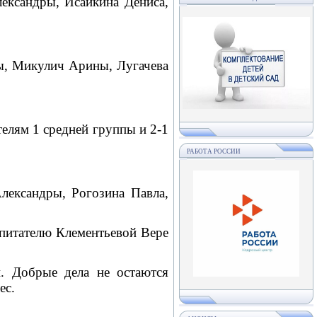
ксандры, Исайкина Дениса,
 Микулич Арины, Лугачева
лям 1 средней группы и 2-1
РАБОТА РОССИИ
ксандры, Рогозина Павла,
итателю Клементьевой Вере
 Добрые дела не остаются
ес.