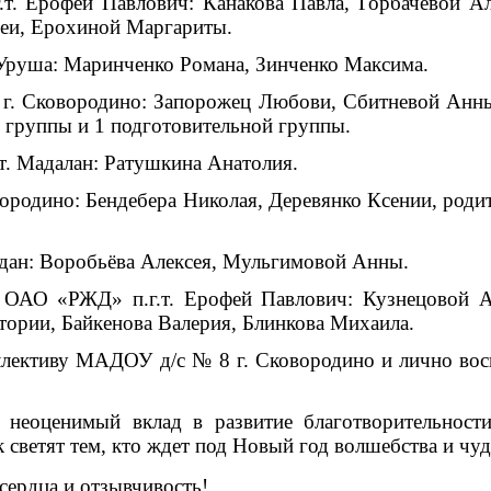
офей Павлович: Канакова Павла, Горбачёвой Але
еи, Ерохиной Маргариты.
уша: Маринченко Романа, Зинченко Максима.
ковородино: Запорожец Любови, Сбитневой Анны,
 группы и 1 подготовительной группы.
Мадалан: Ратушкина Анатолия.
дино: Бендебера Николая, Деревянко Ксении, родите
: Воробьёва Алексея, Мульгимовой Анны.
 «РЖД» п.г.т. Ерофей Павлович: Кузнецовой Але
ории, Байкенова Валерия, Блинкова Михаила.
ктиву МАДОУ д/с № 8 г. Сковородино и лично восп
нимый вклад в развитие благотворительности.
 светят тем, кто ждет под Новый год волшебства и чуд
рдца и отзывчивость!