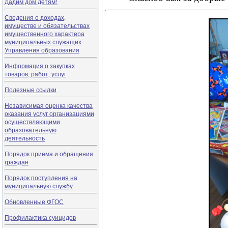
Дадим дом детям!
Сведения о доходах,
имуществе и обязательствах
имущественного характера
муниципальных служащих
Управления образования
Информация о закупках
товаров, работ, услуг
Полезные ссылки
Независимая оценка качества
оказания услуг организациями
осуществляющими
образовательную
деятельность
Порядок приема и обращения
граждан
Порядок поступления на
муниципальную службу
Обновленные ФГОС
Профилактика суицидов