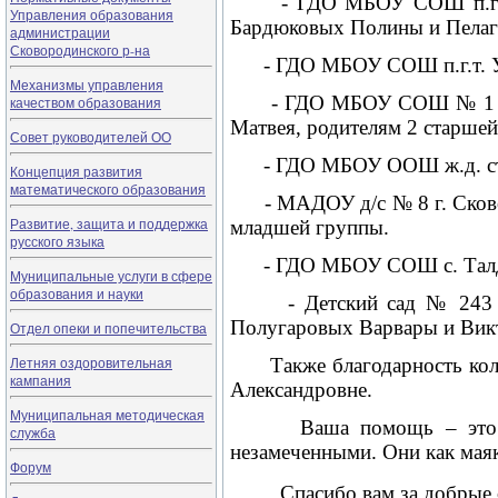
- ГДО МБОУ СОШ п.г.т. Ер
Управления образования
Бардюковых Полины и Пелаг
администрации
Сковородинского р-на
- ГДО МБОУ СОШ п.г.т. Ур
Механизмы управления
- ГДО МБОУ СОШ № 1 г. С
качеством образования
Матвея, родителям 2 старшей
Совет руководителей ОО
- ГДО МБОУ ООШ ж.д. ст. 
Концепция развития
математического образования
- МАДОУ д/с № 8 г. Сковоро
Развитие, защита и поддержка
младшей группы.
русского языка
- ГДО МБОУ СОШ с. Талдан
Муниципальные услуги в сфере
образования и науки
- Детский сад № 243 ОАО
Полугаровых Варвары и Викт
Отдел опеки и попечительства
Летняя оздоровительная
Также благодарность колле
кампания
Александровне.
Муниципальная методическая
Ваша помощь – это неоце
служба
незамеченными. Они как маяк
Форум
Спасибо вам за добрые се