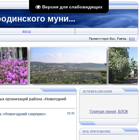
Версия для слабовидящих
динского муни...
ВХОД
Приветствую Вас
,
Гость
·
RSS
ЛЕТНЯЯ КАМПАНИЯ
ных организаций района «Новогодний
Горячая линия, ВЛОК
а «Новогодний сюрприз»
03:35
МОБ. ПРИЛОЖЕНИЕ