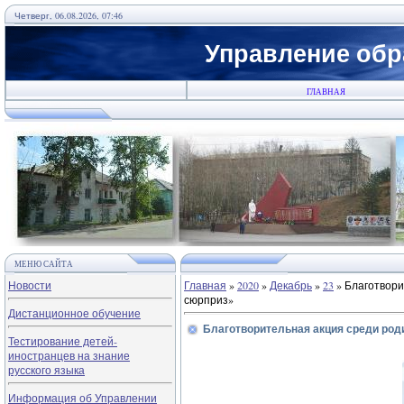
Четверг, 06.08.2026, 07:46
Управление обр
ГЛАВНАЯ
МЕНЮ САЙТА
Новости
Главная
»
2020
»
Декабрь
»
23
» Благотвори
сюрприз»
Дистанционное обучение
Благотворительная акция среди род
Тестирование детей-
иностранцев на знание
русского языка
Информация об Управлении