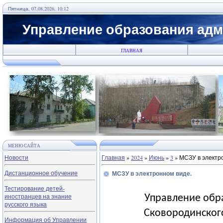
Пятница, 07.08.2026, 10:12
Управление образования адм
ГЛАВНАЯ
МЕНЮ САЙТА
Новости
Главная
»
2024
»
Июнь
»
3
» МСЗУ в электр
Дистанционное обучение
МСЗУ в электронном виде.
Тестирование детей-
иностранцев на знание
Управление обр
русского языка
Сковородинског
Информация об Управлении