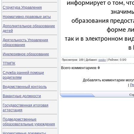
информирует о том, чт
Структура Управления
значимы
Нормативно-правовые акты
образования предоста
Дополнительное образование
форме ли
детей
так и в электронном ви
Деятельность Управления
образования
в 
Инклюзивное образование
Просмотров
: 169 |
Добавил
:
ooskv
|
Рейтинг
:
0.0
/
0
ТПМПК
Всего комментариев
:
0
Служба ранней помощи
родителям
Добавлять комментарии могут
[
Р
Ведомственный контроль
Cop
Вакантные должности
Государственная итоговая
аттестация
Подведомственные
образовательные учреждения
Нормативные документы