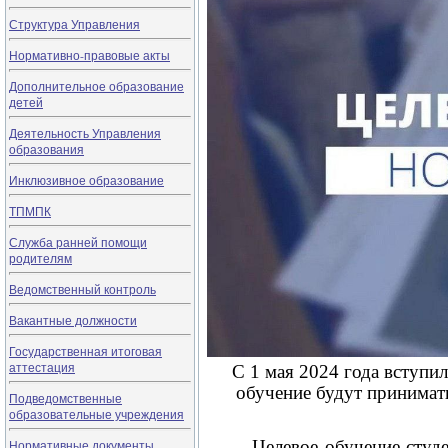
Структура Управления
Нормативно-правовые акты
Дополнительное образование
детей
Деятельность Управления
образования
Инклюзивное образование
ТПМПК
Служба ранней помощи
родителям
Ведомственный контроль
Вакантные должности
Государственная итоговая
аттестация
С 1 мая 2024 года вступил
обучение будут принимат
Подведомственные
образовательные учреждения
Целевое обучение студ
Нормативные документы