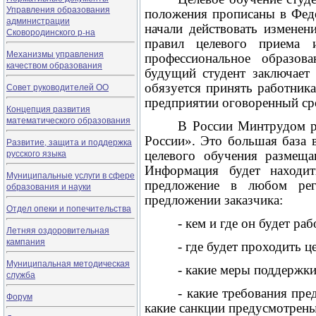
Управления образования
положения прописаны в Феде
администрации
начали действовать изменен
Сковородинского р-на
правил целевого приема 
Механизмы управления
профессиональное образов
качеством образования
будущий студент заключает 
обязуется принять работника
Совет руководителей ОО
предприятии оговоренный ср
Концепция развития
математического образования
В России Минтрудом ра
России». Это большая база в
Развитие, защита и поддержка
русского языка
целевого обучения размещ
Информация будет находит
Муниципальные услуги в сфере
предложение в любом рег
образования и науки
предложении заказчика:
Отдел опеки и попечительства
- кем и где он будет ра
Летняя оздоровительная
кампания
- где будет проходить ц
Муниципальная методическая
- какие меры поддержки
служба
- какие требования пре
Форум
какие санкции предусмотрены