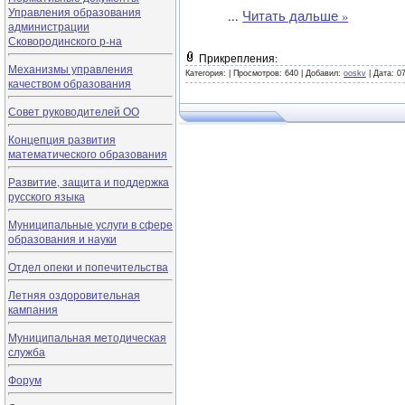
Управления образования
...
Читать дальше »
администрации
Сковородинского р-на
Прикрепления:
Механизмы управления
Категория:
|
Просмотров: 640 |
Добавил:
ooskv
|
Дата:
0
качеством образования
Совет руководителей ОО
Концепция развития
математического образования
Развитие, защита и поддержка
русского языка
Муниципальные услуги в сфере
образования и науки
Отдел опеки и попечительства
Летняя оздоровительная
кампания
Муниципальная методическая
служба
Форум