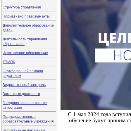
Структура Управления
Нормативно-правовые акты
Дополнительное образование
детей
Деятельность Управления
образования
Инклюзивное образование
ТПМПК
Служба ранней помощи
родителям
Ведомственный контроль
Вакантные должности
Государственная итоговая
аттестация
С 1 мая 2024 года вступил
Подведомственные
обучение будут принимат
образовательные учреждения
Нормативные документы