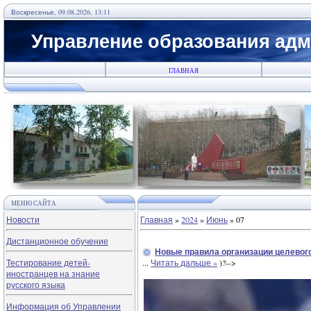
Воскресенье, 09.08.2026, 13:11
Управление образования адм
ГЛАВНАЯ
МЕНЮ САЙТА
Новости
Главная
»
2024
»
Июнь
»
07
Дистанционное обучение
Новые правила организации целевог
Тестирование детей-
...
Читать дальше »
)?-->
иностранцев на знание
русского языка
Информация об Управлении