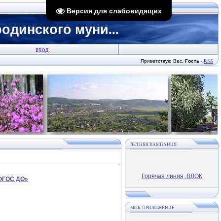
Версия для слабовидящих
динского муни...
ВХОД
Приветствую Вас
,
Гость
·
RSS
ЛЕТНЯЯ КАМПАНИЯ
Горячая линия, ВЛОК
 ФГОС ДО»
МОБ. ПРИЛОЖЕНИЕ