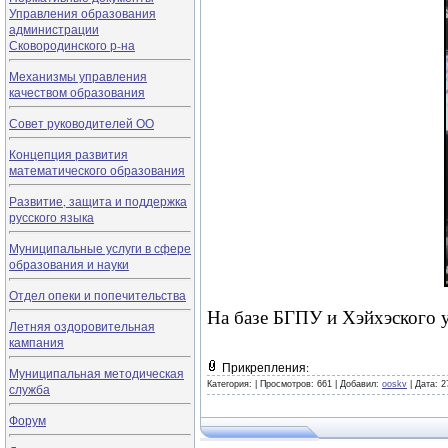
Управления образования
администрации
Сковородинского р-на
Механизмы управления
качеством образования
Совет руководителей ОО
Концепция развития
математического образования
Развитие, защита и поддержка
русского языка
Муниципальные услуги в сфере
образования и науки
Отдел опеки и попечительства
На базе БГПУ и Хэйхэского 
Летняя оздоровительная
кампания
Прикрепления:
Муниципальная методическая
Категория:
|
Просмотров: 661 |
Добавил:
ooskv
|
Дата:
2
служба
Форум