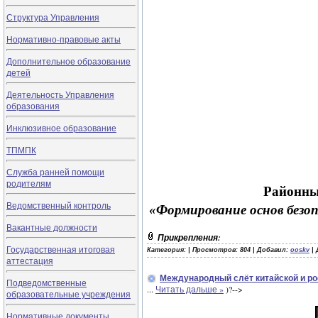
Структура Управления
Нормативно-правовые акты
Дополнительное образование
детей
Деятельность Управления
образования
Инклюзивное образование
ТПМПК
Служба ранней помощи
родителям
Районны
Ведомственный контроль
«Формирование основ безо
Вакантные должности
Прикрепления:
Государственная итоговая
Категория:
|
Просмотров: 804 |
Добавил:
ooskv
|
аттестация
Международный слёт китайской и ро
Подведомственные
...
Читать дальше »
)?-->
образовательные учреждения
Нормативные документы