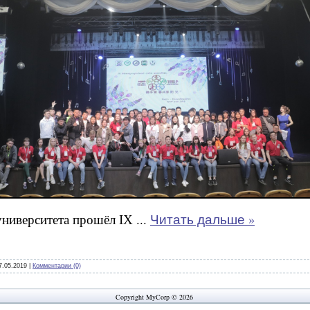
...
Читать дальше »
университета прошёл
IX
7.05.2019
|
Комментарии (0)
Copyright MyCorp © 2026