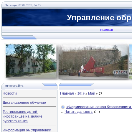
Пятница, 07.08.2026, 06:33
Управление обр
ГЛАВНАЯ
МЕНЮ САЙТА
Новости
Главная
»
2019
»
Май
»
27
Дистанционное обучение
«Формирование основ безопасности 
Тестирование детей-
...
Читать дальше »
)?-->
иностранцев на знание
русского языка
Информация об Управлении