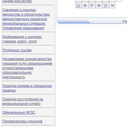
Дадим дом детям!
25
26
27
28
29
30
Сведения о доходах,
имуществе и обязательствах
имущественного характера
Cop
муниципальных служащих
Управления образования
Информация о закупках
товаров, работ, услуг
Полезные ссылки
Независимая оценка качества
оказания услуг организациями
осуществляющими
образовательную
деятельность
Порядок приема и обращения
граждан
Порядок поступления на
муниципальную службу
Обновленные ФГОС
Профилактика суицидов