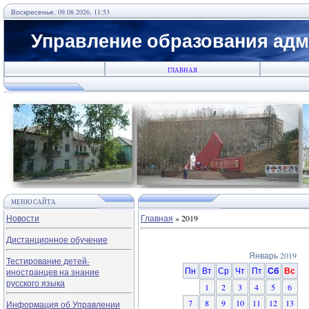
Воскресенье, 09.08.2026, 11:53
Управление образования адм
ГЛАВНАЯ
МЕНЮ САЙТА
Новости
Главная
»
2019
Дистанционное обучение
Январь 2019
Тестирование детей-
Пн
Вт
Ср
Чт
Пт
Сб
Вс
иностранцев на знание
русского языка
1
2
3
4
5
6
7
8
9
10
11
12
13
Информация об Управлении