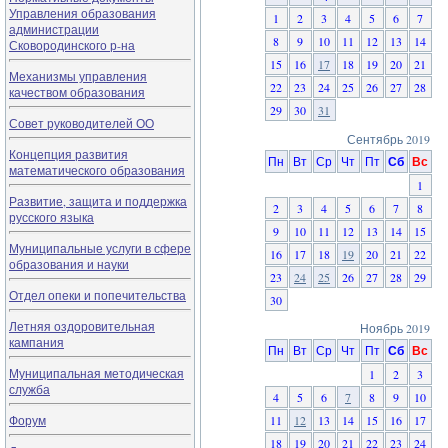
Управления образования
1
2
3
4
5
6
7
администрации
8
9
10
11
12
13
14
Сковородинского р-на
15
16
17
18
19
20
21
Механизмы управления
22
23
24
25
26
27
28
качеством образования
29
30
31
Совет руководителей ОО
Сентябрь 2019
Концепция развития
Пн
Вт
Ср
Чт
Пт
Сб
Вс
математического образования
1
Развитие, защита и поддержка
2
3
4
5
6
7
8
русского языка
9
10
11
12
13
14
15
Муниципальные услуги в сфере
16
17
18
19
20
21
22
образования и науки
23
24
25
26
27
28
29
Отдел опеки и попечительства
30
Летняя оздоровительная
Ноябрь 2019
кампания
Пн
Вт
Ср
Чт
Пт
Сб
Вс
Муниципальная методическая
1
2
3
служба
4
5
6
7
8
9
10
Форум
11
12
13
14
15
16
17
18
19
20
21
22
23
24