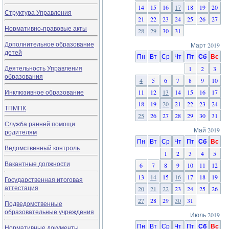
14
15
16
17
18
19
20
Структура Управления
21
22
23
24
25
26
27
Нормативно-правовые акты
28
29
30
31
Дополнительное образование
Март 2019
детей
Пн
Вт
Ср
Чт
Пт
Сб
Вс
Деятельность Управления
1
2
3
образования
4
5
6
7
8
9
10
Инклюзивное образование
11
12
13
14
15
16
17
18
19
20
21
22
23
24
ТПМПК
25
26
27
28
29
30
31
Служба ранней помощи
Май 2019
родителям
Пн
Вт
Ср
Чт
Пт
Сб
Вс
Ведомственный контроль
1
2
3
4
5
Вакантные должности
6
7
8
9
10
11
12
13
14
15
16
17
18
19
Государственная итоговая
аттестация
20
21
22
23
24
25
26
27
28
29
30
31
Подведомственные
образовательные учреждения
Июль 2019
Пн
Вт
Ср
Чт
Пт
Сб
Вс
Нормативные документы