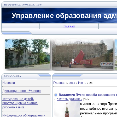
Воскресенье, 09.08.2026, 10:46
Управление образования адм
ГЛАВНАЯ
МЕНЮ САЙТА
Новости
Главная
»
2013
»
Июнь
»
26
Дистанционное обучение
Владимир Путин провёл совещание п
Тестирование детей-
...
Читать дальше »
)?-->
иностранцев на знание
6 июня 2013 года През
русского языка
посвящённое итогам пр
региональных программ
Информация об Управлении