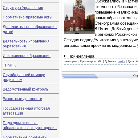
Обсуждались, в частно
школьного образования
Структура Управления
повышение квалификац
Нормативно-правовые акты
новых образовательны
Стенограмма совещания
Дополнительное образование
В.Путин: Добрый день,
детей
в регионах Российской
Сегодня подведём итоги минувшего учеб
Деятельность Управления
региональные проекты по модерниза
...
образования
Инклюзивное образование
Прикрепления:
Категория:
|
Просмотров: 995 |
Добавил:
ooskv
|
Дата:
2
ТПМПК
Служба ранней помощи
Cop
родителям
Ведомственный контроль
Вакантные должности
Государственная итоговая
аттестация
Подведомственные
образовательные учреждения
Нормативные документы