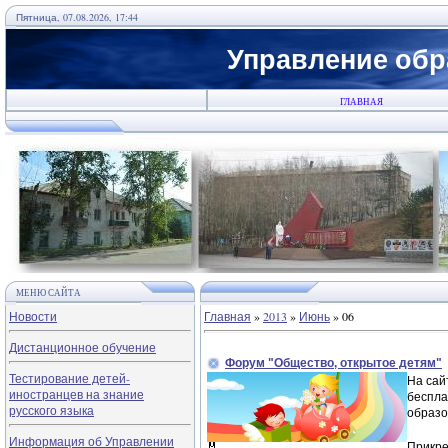
Пятница, 07.08.2026, 17:44
Управление обр
ГЛАВНАЯ
МЕНЮ САЙТА
Новости
Главная
»
2013
»
Июнь
»
06
Дистанционное обучение
Форум "Общество, открытое детям"
Тестирование детей-
На са
иностранцев на знание
беспла
русского языка
образов
Информация об Управлении
Прикре