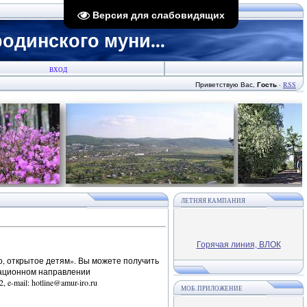
Версия для слабовидящих
динского муни...
ВХОД
Приветствую Вас
,
Гость
·
RSS
ЛЕТНЯЯ КАМПАНИЯ
Горячая линия, ВЛОК
, открытое детям». Вы можете получить
зационном направлении
mail: hotline@amur-iro.ru
МОБ. ПРИЛОЖЕНИЕ