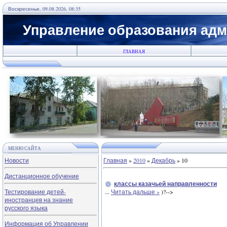
Воскресенье, 09.08.2026, 08:35
Управление образования адм
ГЛАВНАЯ
МЕНЮ САЙТА
Новости
Главная
»
2010
»
Декабрь
»
10
Дистанционное обучение
классы казачьей направленности
Тестирование детей-
...
Читать дальше »
)?-->
иностранцев на знание
русского языка
Информация об Управлении