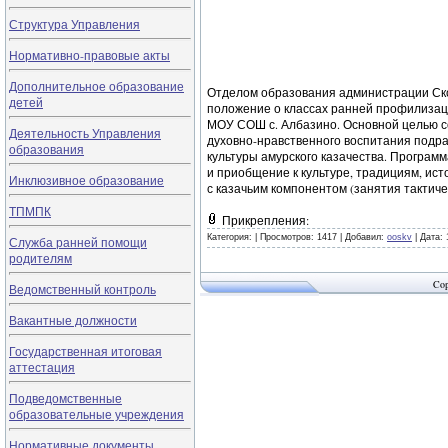
Структура Управления
Нормативно-правовые акты
Дополнительное образование
Отделом образования администрации Ско
детей
положение о классах ранней профилизац
МОУ СОШ с. Албазино. Основной целью с
Деятельность Управления
духовно-нравственного воспитания подр
образования
культуры амурского казачества. Програм
и приобщение к культуре, традициям, ист
Инклюзивное образование
с казачьим компонентом (занятия тактиче
ТПМПК
Прикрепления:
Категория:
|
Просмотров: 1417 |
Добавил:
ooskv
|
Дата:
Служба ранней помощи
родителям
Cop
Ведомственный контроль
Вакантные должности
Государственная итоговая
аттестация
Подведомственные
образовательные учреждения
Нормативные документы