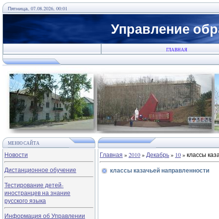
Пятница, 07.08.2026, 00:01
Управление обр
ГЛАВНАЯ
МЕНЮ САЙТА
Новости
Главная
»
2010
»
Декабрь
»
10
» классы каз
Дистанционное обучение
классы казачьей направленности
Тестирование детей-
иностранцев на знание
русского языка
Информация об Управлении