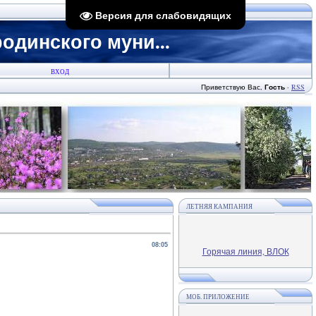
Версия для слабовидящих
динского муни...
ВХОД
Приветствую Вас
,
Гость
·
RSS
ЛЕТНЯЯ КАМПАНИЯ
08:05
Горячая линия, ВЛОК
МОБ. ПРИЛОЖЕНИЕ