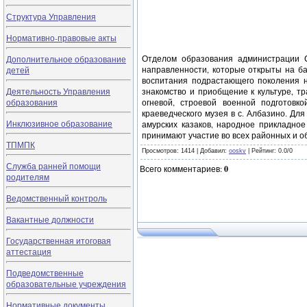
Структура Управления
Нормативно-правовые акты
Отделом образования администрации С
Дополнительное образование
направленности, которые открыты на б
детей
воспитания подрастающего поколения н
Деятельность Управления
знакомство и приобщение к культуре, тр
образования
огневой, строевой военной подготовк
краеведческого музея в с. Албазино. Дл
Инклюзивное образование
амурских казаков, народное прикладное
принимают участие во всех районных и о
ТПМПК
Просмотров
: 1414 |
Добавил
:
ooskv
|
Рейтинг
:
0.0
/
0
Служба ранней помощи
Всего комментариев
:
0
родителям
Ведомственный контроль
Вакантные должности
Государственная итоговая
аттестация
Подведомственные
образовательные учреждения
Нормативные документы