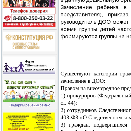
Зачисление ребенка в 
представителя), приказ
руководитель ДОО может п
время группы детей част
формируются группы на н
Существуют категории граж
зачисление в ДОО:
Правом на внеочередное пред
1) прокуроров (Федеральный
ст. 44);
Подарим ребенку семью
2) сотрудников Следственно
403-ФЗ «О Следственном коми
3) граждан, подвергшихся