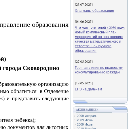
[23.07.2025]
Флагманы образования
[04.06.2025]
правление образования
Что ждет учителей к 2030 году:
новый комплексный план
мероприятий по повышению
качества математического и
естественно-научного
образования
й)
[27.05.2025]
 города Сковородино
Горячая линия по правовому
консультированию граждан
[19.05.2025]
образовательную организацию
ЕГЭ на Дальнем
димо обратиться в Отделение
ж) и представить следующие
АРХИВ ЗАПИСЕЙ
2009 Февраль
ителя ребенка);
2009 Июнь
2009 Июль
чню документов для льготных
2010 Декабрь