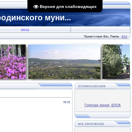
Версия для слабовидящих
динского муни...
ВХОД
Приветствую Вас
,
Гость
·
RSS
ЛЕТНЯЯ КАМПАНИЯ
09:25
Горячая линия, ВЛОК
МОБ. ПРИЛОЖЕНИЕ