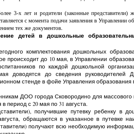
олее 3-х лет и родители (законные представители) 
авляется с момента подачи заявления в Управлении об
лением тех же документов.
ление детей в дошкольные образовательн
егодного комплектования дошкольных образов
рое происходит до 10 мая, в Управлении образо
оспитанников по каждой дошкольной организа
мая доводятся до сведения руководителей 
онном стенде в фойе Управления образования по
нникам ДОО города Сковородино для массового
в период с 20 мая по 31 августа.
ставители), получившие путевку ребенку в до
 августа, обращаются в указанное в путевке 
ставители) получают всю необходимую информа
анизацию.