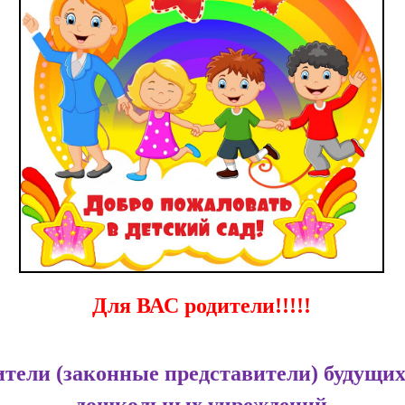
Для ВАС родители!!!!!
тели (законные представители) будущи