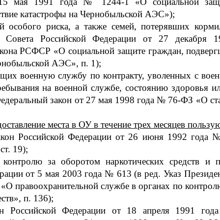
 15 мая 1991 года № 1244-1 «О социальной защи
ствие катастрофы на Чернобыльской АЭС»);
ий особого риска, а также семей, потерявших корми
го Совета Российской Федерации от 27 декабр
акона РСФСР «О социальной защите граждан, подверг
рнобыльской АЭС», п. 1);
ящих военную службу по контракту, уволенных с вое
ребывания на военной службе, состоянию здоровья ил
деральный закон от 27 мая 1998 года № 76-ФЗ «О ста
оставление места в ОУ в течение трех месяцев пользу
Закон Российской Федерации от 26 июня 1992 года №
т. 19);
 контролю за оборотом наркотических средств и п
ации от 5 мая 2003 года № 613 (в ред. Указ Президе
 «О правоохранительной службе в органах по контрол
тв», п. 136);
он Российской Федерации от 18 апреля 1991 го