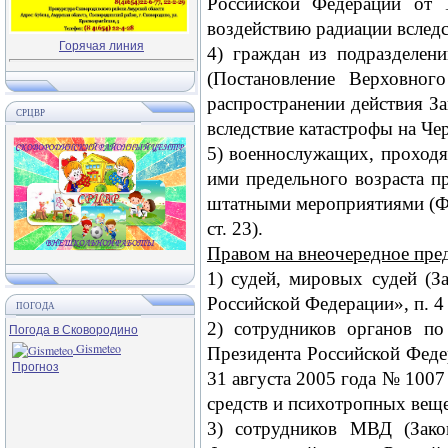
Российской Федерации от
воздействию радиации вслед
Горячая линия
4) граждан из подразделен
(Постановление Верховно
распространении действия З
СРЦВР
вследствие катастрофы на Че
5) военнослужащих, проход
ими предельного возраста п
штатными мероприятиями (Фе
ст. 23).
Правом на внеочередное пред
1) судей, мировых судей (
Российской Федерации», п. 4 с
ПОГОДА
2) сотрудников органов по
Погода в Сковородино
Gismeteo
Президента Российской Федер
Прогноз
31 августа 2005 года № 1007
средств и психотропных вещес
3) сотрудников МВД (Зак