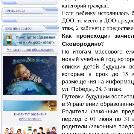
категорий граждан.
ФОРМА ВХОДА
Если ребенку исполнилось б
ДОО, то место в ДОО предост
этаж, 2 кабинет) с предостав
ПОЛЕЗНЫЕ ССЫЛКИ
Как происходит зачис
Сковородино?
Министерство образования
По итогам массового еж
новый учебный год, кото
списки детей будущих в
которые в срок до 15 
размещения на информаци
ул. Победы, 28, 3 этаж.
Путевки будущим воспита
в Управлении образования 
Родители (законные пред
Институт развития
период с 01 июня по 31
образования
родители (законные пред
в данную дошкольную орг