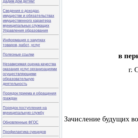
Дадим дом детям!
Сведения о доходах,
имуществе и обязательствах
имущественного характера
муниципальных служащих
Управления образования
Информация о закупках
товаров, работ, услуг
Полезные ссылки
в пер
Независимая оценка качества
г.
оказания услуг организациями
осуществляющими
образовательную
деятельность
Порядок приема и обращения
граждан
Порядок поступления на
муниципальную службу
Зачисление будущих во
Обновленные ФГОС
Профилактика суицидов