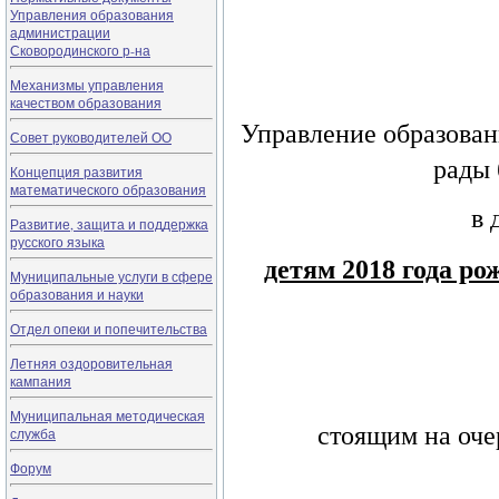
Управления образования
администрации
Сковородинского р-на
Механизмы управления
качеством образования
Управление образован
Совет руководителей ОО
рады 
Концепция развития
математического образования
в 
Развитие, защита и поддержка
русского языка
детям 2018 года ро
Муниципальные услуги в сфере
образования и науки
Отдел опеки и попечительства
Летняя оздоровительная
кампания
Муниципальная методическая
стоящим на оче
служба
Форум