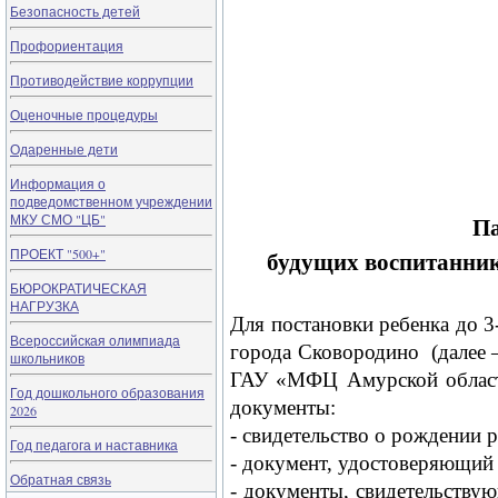
Безопасность детей
Профориентация
Противодействие коррупции
Оценочные процедуры
Одаренные дети
Информация о
подведомственном учреждении
МКУ СМО "ЦБ"
Па
ПРОЕКТ "500+"
будущих воспитанник
БЮРОКРАТИЧЕСКАЯ
НАГРУЗКА
Для постановки ребенка до 3
Всероссийская олимпиада
города Сковородино (далее 
школьников
ГАУ «МФЦ Амурской области
Год дошкольного образования
документы:
2026
-
свидетельство о рождении р
Год педагога и наставника
-
документ, удостоверяющий л
Обратная связь
-
документы, свидетельствую