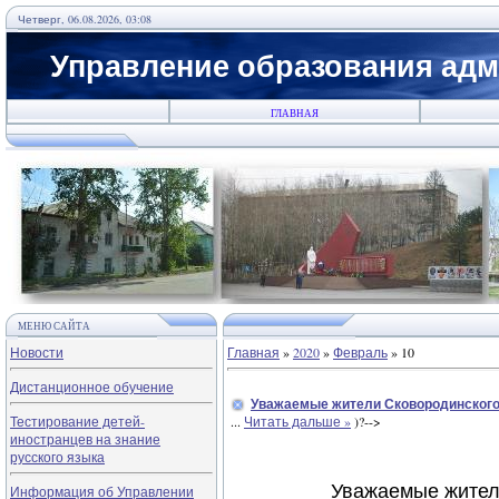
Четверг, 06.08.2026, 03:08
Управление образования адм
ГЛАВНАЯ
МЕНЮ САЙТА
Новости
Главная
»
2020
»
Февраль
»
10
Дистанционное обучение
Уважаемые жители Сковородинского
Тестирование детей-
...
Читать дальше »
)?-->
иностранцев на знание
русского языка
Уважаемые жител
Информация об Управлении