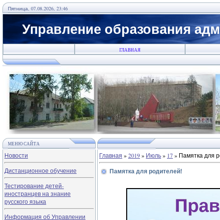
Пятница, 07.08.2026, 23:46
Управление образования адм
ГЛАВНАЯ
МЕНЮ САЙТА
Новости
Главная
»
2019
»
Июль
»
17
» Памятка для 
Дистанционное обучение
Памятка для родителей!
Тестирование детей-
иностранцев на знание
русского языка
Информация об Управлении