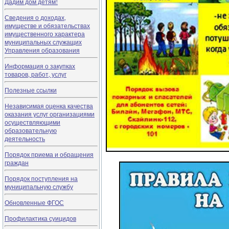
Дадим дом детям!
Сведения о доходах,
имуществе и обязательствах
имущественного характера
муниципальных служащих
Управления образования
Информация о закупках
товаров, работ, услуг
Полезные ссылки
Независимая оценка качества
оказания услуг организациями
осуществляющими
образовательную
деятельность
Порядок приема и обращения
граждан
Порядок поступления на
муниципальную службу
Обновленные ФГОС
Профилактика суицидов