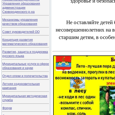
здоровье и безопас
Управления образования
администрации
Сковородинского р-на
Механизмы управления
Не оставляйте детей 
качеством образования
несовершеннолетних на в
Совет руководителей ОО
старшим детям, в особе
Концепция развития
математического образования
Развитие, защита и поддержка
русского языка
Муниципальные услуги в сфере
образования и науки
Отдел опеки и попечительства
Летняя оздоровительная
кампания
Муниципальная методическая
служба
Форум