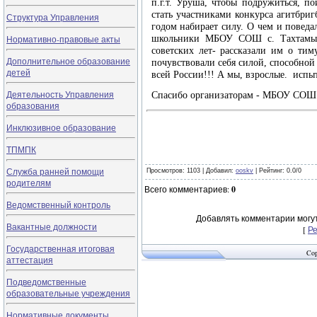
п.г.т. Уруша, чтобы подружиться, по
стать участниками конкурса агитбри
Структура Управления
годом набирает силу. О чем и повед
Нормативно-правовые акты
школьники МБОУ СОШ с. Тахтамыгд
советских лет- рассказали им о тим
Дополнительное образование
почувствовали себя силой, способной
детей
всей России!!! А мы, взрослые. испыт
Деятельность Управления
Спасибо организаторам - МБОУ СОШ
образования
Инклюзивное образование
ТПМПК
Служба ранней помощи
Просмотров
: 1103 |
Добавил
:
ooskv
|
Рейтинг
:
0.0
/
0
родителям
Всего комментариев
:
0
Ведомственный контроль
Добавлять комментарии могут
Вакантные должности
[
Р
Государственная итоговая
Cop
аттестация
Подведомственные
образовательные учреждения
Нормативные документы