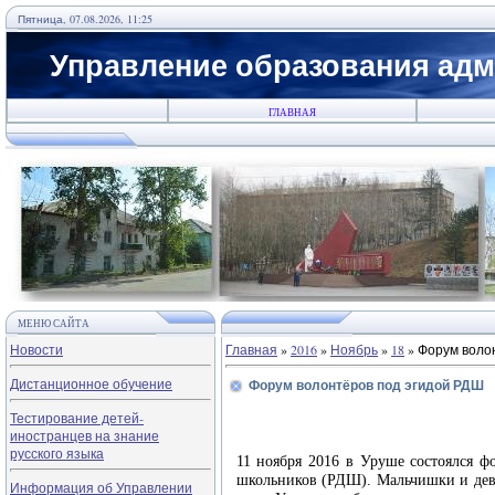
Пятница, 07.08.2026, 11:25
Управление образования адм
ГЛАВНАЯ
МЕНЮ САЙТА
Новости
Главная
»
2016
»
Ноябрь
»
18
» Форум воло
Дистанционное обучение
Форум волонтёров под эгидой РДШ
Тестирование детей-
иностранцев на знание
русского языка
11 ноября 2016 в Уруше состоялся ф
школьников (РДШ). Мальчишки и де
Информация об Управлении