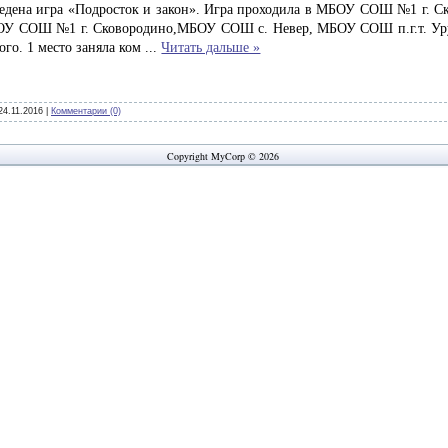
едена игра «Подросток и закон». Игра проходила в МБОУ СОШ №1 г. Ск
У СОШ №1 г. Сковородино,МБОУ СОШ с. Невер, МБОУ СОШ п.г.т. 
го. 1 место заняла ком
...
Читать дальше »
24.11.2016
|
Комментарии (0)
Copyright MyCorp © 2026