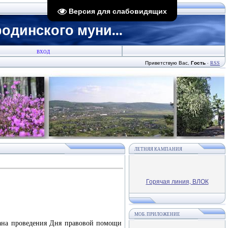
Версия для слабовидящих
динского муни...
ВХОД
Приветствую Вас
,
Гость
·
RSS
ЛЕТНЯЯ КАМПАНИЯ
Горячая линия, ВЛОК
МОБ. ПРИЛОЖЕНИЕ
лана проведения Дня правовой помощи