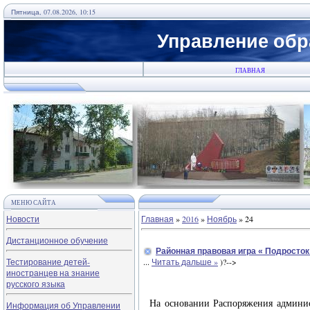
Пятница, 07.08.2026, 10:15
Управление обр
ГЛАВНАЯ
МЕНЮ САЙТА
Новости
Главная
»
2016
»
Ноябрь
»
24
Дистанционное обучение
Районная правовая игра « Подросток
Тестирование детей-
...
Читать дальше »
)?-->
иностранцев на знание
русского языка
На основании Распоряжения админис
Информация об Управлении