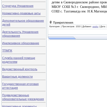
детям в Сковородинском районе пров
Структура Управления
МБОУ СОШ №3 г. Сковородино, МБО
СОШ с. Тахтамыгда им. Н.К.Магницко
Нормативно-правовые акты
Дополнительное образование
Прикрепления:
детей
Категория:
|
Просмотров: 1010 |
Добавил:
ooskv
|
Дата:
Деятельность Управления
образования
Инклюзивное образование
ТПМПК
Служба ранней помощи
родителям
Ведомственный контроль
Вакантные должности
Государственная итоговая
аттестация
Подведомственные
образовательные учреждения
Нормативные документы