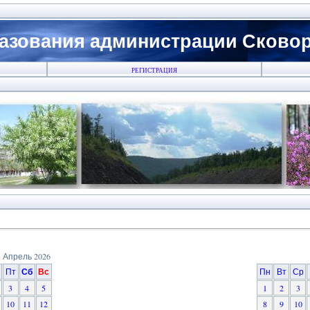
азования администрации Сковоро
РЕГИСТРАЦИЯ
Апрель 2026
Пт
Сб
Вс
Пн
Вт
Ср
3
4
5
1
2
3
10
11
12
8
9
10