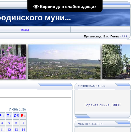
Версия для слабовидящих
динского муни...
ВХОД
Приветствую Вас
,
Гость
·
RSS
ЛЕТНЯЯ КАМПАНИЯ
Горячая линия, ВЛОК
Июнь 2026
Чт
Пт
Сб
Вс
4
5
6
7
МОБ. ПРИЛОЖЕНИЕ
11
12
13
14