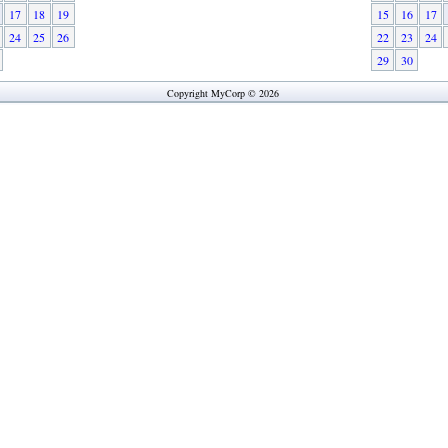
17
18
19
15
16
17
24
25
26
22
23
24
29
30
Copyright MyCorp © 2026