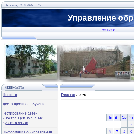
Пятница, 07.08.2026, 13:27
Управление обр
ГЛАВНАЯ
МЕНЮ САЙТА
Новости
Главная
»
2026
Дистанционное обучение
Тестирование детей-
Пн
Вт
Ср
Чт
иностранцев на знание
русского языка
1
2
6
7
8
9
Информация об Управлении