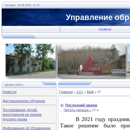
Четверг, 06.08.2026, 10:19
Управление обр
ГЛАВНАЯ
МЕНЮ САЙТА
Новости
Главная
»
2021
»
Май
»
17
Дистанционное обучение
Последний звонок
Тестирование детей-
...
Читать дальше »
)?-->
иностранцев на знание
В 2021 году праздник 
русского языка
Такое решение было прин
Информация об Управлении