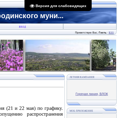
Версия для слабовидящих
динского муни...
ВХОД
Приветствую Вас
,
Гость
·
RSS
ЛЕТНЯЯ КАМПАНИЯ
Горячая линия, ВЛОК
я (21 и 22 мая) по графику.
МОБ. ПРИЛОЖЕНИЕ
пущению распространения