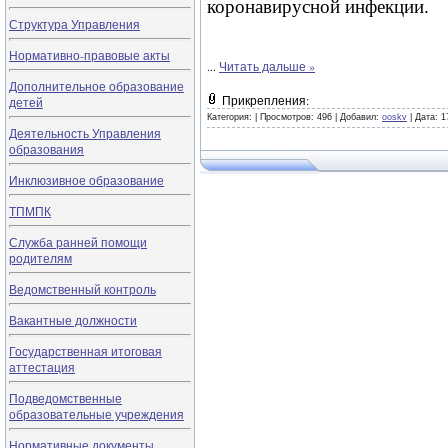
коронавирусной инфекции.
Структура Управления
Нормативно-правовые акты
...
Читать дальше »
Дополнительное образование
Прикрепления:
детей
Категория:
|
Просмотров: 496 |
Добавил:
ooskv
|
Дата:
1
Деятельность Управления
образования
Инклюзивное образование
ТПМПК
Служба ранней помощи
родителям
Ведомственный контроль
Вакантные должности
Государственная итоговая
аттестация
Подведомственные
образовательные учреждения
Нормативные документы