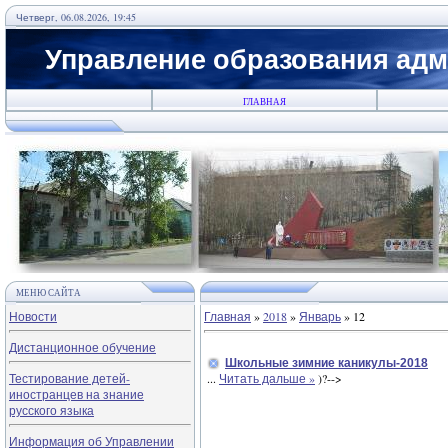
Четверг, 06.08.2026, 19:45
Управление образования адм
ГЛАВНАЯ
МЕНЮ САЙТА
Новости
Главная
»
2018
»
Январь
»
12
Дистанционное обучение
Школьные зимние каникулы-2018
Тестирование детей-
...
Читать дальше »
)?-->
иностранцев на знание
русского языка
Информация об Управлении