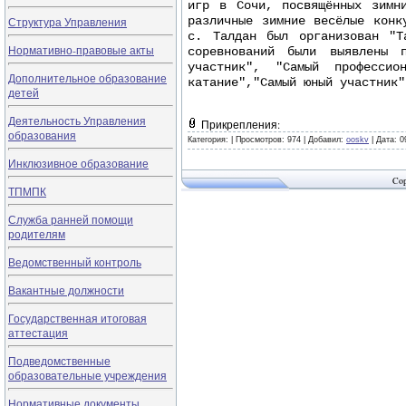
игр в Сочи, посвящённых зимн
различные зимние весёлые конк
Структура Управления
с. Талдан был организован "Т
Нормативно-правовые акты
соревнований были выявлены 
участник", "Самый профессио
Дополнительное образование
катание","Самый юный участник
детей
Деятельность Управления
Прикрепления:
образования
Категория:
|
Просмотров: 974 |
Добавил:
ooskv
|
Дата:
0
Инклюзивное образование
Cop
ТПМПК
Служба ранней помощи
родителям
Ведомственный контроль
Вакантные должности
Государственная итоговая
аттестация
Подведомственные
образовательные учреждения
Нормативные документы