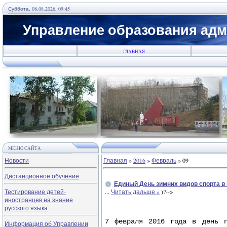
Суббота, 08.08.2026, 09:45
Управление образования адм
ГЛАВНАЯ
МЕНЮ САЙТА
Новости
Главная
»
2016
»
Февраль
»
09
Дистанционное обучение
Единый День зимних видов спорта в
Тестирование детей-
...
Читать дальше »
)?-->
иностранцев на знание
русского языка
7 февраля 2016 года в день п
Информация об Управлении