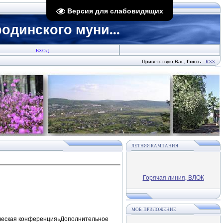
Версия для слабовидящих
динского муни...
ВХОД
Приветствую Вас
,
Гость
·
RSS
ЛЕТНЯЯ КАМПАНИЯ
Горячая линия, ВЛОК
МОБ. ПРИЛОЖЕНИЕ
тическая конференция«Дополнительное