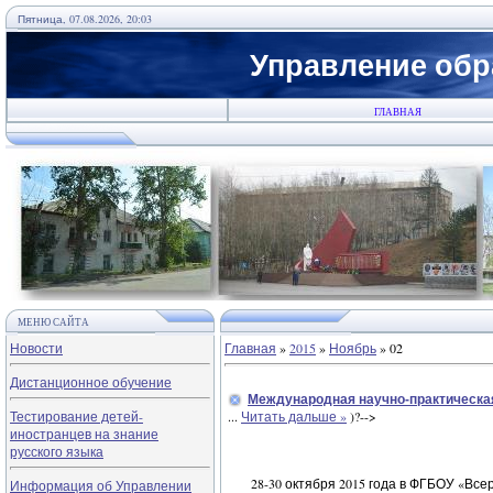
Пятница, 07.08.2026, 20:03
Управление обр
ГЛАВНАЯ
МЕНЮ САЙТА
Новости
Главная
»
2015
»
Ноябрь
»
02
Дистанционное обучение
Международная научно-практическая
Тестирование детей-
...
Читать дальше »
)?-->
иностранцев на знание
русского языка
28-30 октября 2015 года в ФГБОУ «В
Информация об Управлении