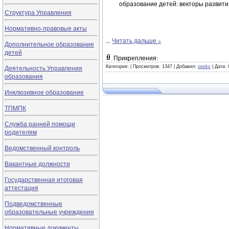
образование детей: векторы развити
Структура Управления
Нормативно-правовые акты
...
Читать дальше »
Дополнительное образование
детей
Прикрепления:
Деятельность Управления
Категория:
|
Просмотров: 1347 |
Добавил:
ooskv
|
Дата:
образования
Инклюзивное образование
ТПМПК
Служба ранней помощи
родителям
Ведомственный контроль
Вакантные должности
Государственная итоговая
аттестация
Подведомственные
образовательные учреждения
Нормативные документы