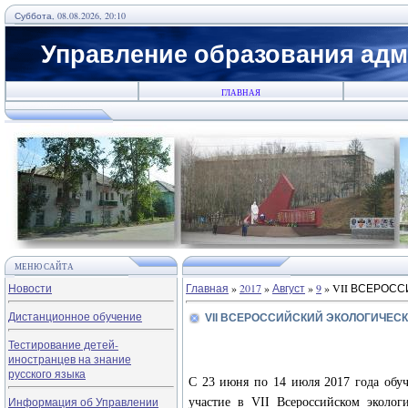
Суббота, 08.08.2026, 20:10
Управление образования адм
ГЛАВНАЯ
МЕНЮ САЙТА
Новости
Главная
»
2017
»
Август
»
9
» VII ВСЕРОС
Дистанционное обучение
VII ВСЕРОССИЙСКИЙ ЭКОЛОГИЧЕСК
Тестирование детей-
иностранцев на знание
русского языка
С 23 июня по 14 июля 2017 года о
Информация об Управлении
участие в VI
I
Всероссийском эколог