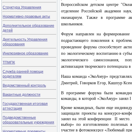
Всероссийском детском центре "Океа
Структура Управления
отделение Российской академии наук
Нормативно-правовые акты
океанариум. Также в программе ак
школьников.
Дополнительное образование
детей
Форум направлен на формирование 
Деятельность Управления
подрастающего поколения к проблем
образования
проведение форума способствует акти
Инклюзивное образование
по экологическому воспитанию в субъ
экологического самосознания, поп
ТПМПК
активизация творческого потенциала в
Служба ранней помощи
родителям
Наша команда «ЭкоАмур» представляла
Дмитрий, Говорков Егор, Кашпур Ксен
Ведомственный контроль
В программе форума были командны
Вакантные должности
команды, в которой «ЭкоАмур» занял
I
Государственная итоговая
Кроме командных, были еще индивиду
аттестация
защищали проекты на конкурсе-конф
Подведомственные
занял на этой конференции
II
место. 
образовательные учреждения
выбор» по изготовлению полезных 
участие в фотоконкурсе «Любимый при
Нормативные документы