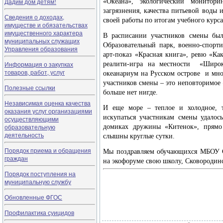
Дадим дом детям!
«Океана», экологический монитор
загрязнения, качества питьевой воды 
Сведения о доходах,
своей работы по итогам учебного курс
имуществе и обязательствах
имущественного характера
В расписании участников смены бы
муниципальных служащих
Образовательный парк, военно-спорт
Управления образования
арт-показ «Красная книга», ревю «Как
Информация о закупках
реалити-игра на местности «Широк
товаров, работ, услуг
океанариум на Русском острове и мно
участников смены – это неповторимое 
Полезные ссылки
больше нет нигде.
Независимая оценка качества
И еще море – теплое и холодное, 
оказания услуг организациями
искупаться участникам смены удалось
осуществляющими
образовательную
домиках дружины «Китенок», прямо
деятельность
слышны круглые сутки.
Порядок приема и обращения
Мы поздравляем обучающихся МБОУ 
граждан
на экофоруме свою школу, Сковородин
Порядок поступления на
муниципальную службу
Обновленные ФГОС
Профилактика суицидов