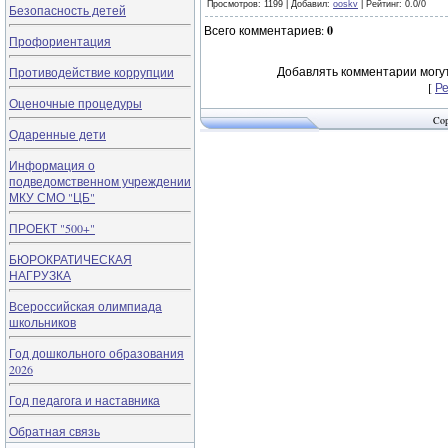
Просмотров
: 1199 |
Добавил
:
ooskv
|
Рейтинг
:
0.0
/
0
Безопасность детей
Всего комментариев
:
0
Профориентация
Добавлять комментарии могут
Противодействие коррупции
[
Р
Оценочные процедуры
Cop
Одаренные дети
Информация о
подведомственном учреждении
МКУ СМО "ЦБ"
ПРОЕКТ "500+"
БЮРОКРАТИЧЕСКАЯ
НАГРУЗКА
Всероссийская олимпиада
школьников
Год дошкольного образования
2026
Год педагога и наставника
Обратная связь