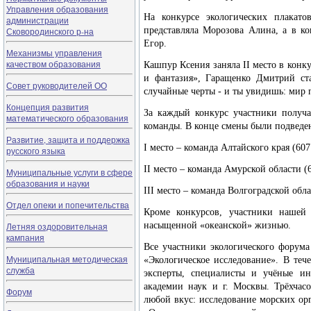
Управления образования
На конкурсе экологических плакат
администрации
представляла Морозова Алина, а в ко
Сковородинского р-на
Егор.
Механизмы управления
качеством образования
Кашпур Ксения заняла
II
место в конк
и фантазия», Гаращенко Дмитрий ст
Совет руководителей ОО
случайные черты - и ты увидишь: мир 
Концепция развития
За каждый конкурс участники получа
математического образования
команды. В конце смены были подведе
Развитие, защита и поддержка
I
место – команда Алтайского края (607
русского языка
II
место – команда Амурской области (6
Муниципальные услуги в сфере
образования и науки
III
место – команда Волгоградской обла
Отдел опеки и попечительства
Кроме конкурсов, участники нашей
насыщенной «океанской» жизнью.
Летняя оздоровительная
кампания
Все участники экологического форума
Муниципальная методическая
«Экологическое исследование». В теч
служба
эксперты, специалисты и учёные ин
академии наук и г. Москвы. Трёхчас
Форум
любой вкус: исследование морских ор