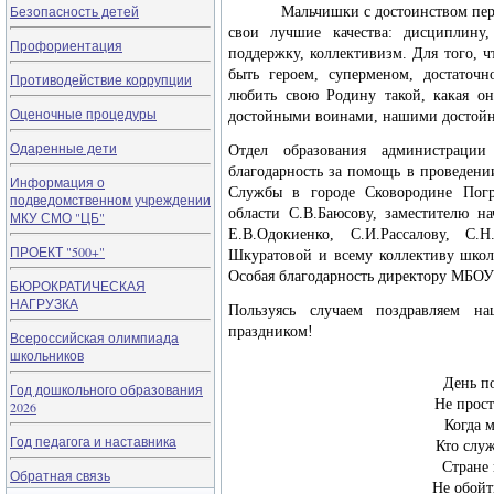
Безопасность детей
Мальчишки с достоинством перенес
свои лучшие качества: дисциплину
Профориентация
поддержку, коллективизм. Для того, ч
быть героем, суперменом, достаточно
Противодействие коррупции
любить свою Родину такой, какая он
Оценочные процедуры
достойными воинами, нашими достой
Одаренные дети
Отдел образования администрации
благодарность за помощь в проведен
Информация о
Службы в городе Сковородине Пог
подведомственном учреждении
области С.В.Баюсову, заместителю 
МКУ СМО "ЦБ"
Е.В.Одокиенко, С.И.Рассалову, С.
ПРОЕКТ "500+"
Шкуратовой и всему коллективу шк
Особая благодарность директору МБО
БЮРОКРАТИЧЕСКАЯ
НАГРУЗКА
Пользуясь случаем поздравляем на
праздником!
Всероссийская олимпиада
школьников
День п
Год дошкольного образования
Не прост
2026
Когда 
Год педагога и наставника
Кто служ
Стране 
Обратная связь
Не обойт