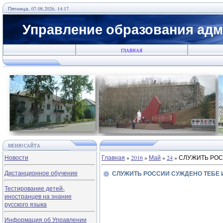
Пятница, 07.08.2026, 14:17
Управление образования адм
ГЛАВНАЯ
МЕНЮ САЙТА
Новости
Главная
»
2016
»
Май
»
24
» СЛУЖИТЬ РОС
Дистанционное обучение
СЛУЖИТЬ РОССИИ СУЖДЕНО ТЕБЕ 
Тестирование детей-
иностранцев на знание
русского языка
Информация об Управлении