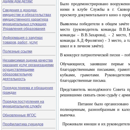
Дадим дом детям!
Было продемонстрировано вооружени
ними в клубе Службы в г. Сковор
Сведения о доходах,
имуществе и обязательствах
просмотр документального кино о про
имущественного характера
муниципальных служащих
Выявлены победители в общем зачёт
Управления образования
место (руководитель команды В.В.
команды – В.В.Захарова), - 2 место
Информация о закупках
команды А.Д.Фролягин) - 3 место, а 
товаров, работ, услуг
школ и в личном зачёте).
Полезные ссылки
В конкурсе патриотической песни – п
Независимая оценка качества
Обучающиеся, занявшие первые 
оказания услуг организациями
осуществляющими
благодарственными письмами, грамот
образовательную
кубками, грамотами. Руководит
деятельность
благодарственные письма.
Порядок приема и обращения
Представитель молодёжного Совета п
граждан
решившими связать свою судьбу с арм
Порядок поступления на
Питание было организовано в с
муниципальную службу
полноценным, разнообразным и кало
Обновленные ФГОС
выпечка.
Профилактика суицидов
Проживали юноши и их руководител