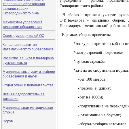
учреждений района, посвящённы
Управления образования
Сковородинского района.
администрации
Сковородинского р-на
В сборах приняли участие руково
О.И.Баженова - начальник сборов, 
Механизмы управления
Понамарчук - медицинский работник. 
качеством образования
В рамках сборов проведены:
Совет руководителей ОО
*конкурс патриотической песни
Концепция развития
математического образования
*смотр строевой подготовки;
Развитие, защита и поддержка
*пулевая стрельба;
русского языка
*зачёты по спортивным нормати
Муниципальные услуги в сфере
образования и науки
-бег 100 метров;
Отдел опеки и попечительства
-прыжки в длину;
Летняя оздоровительная
-бег на 1000м;
кампания
-подтягивание на перекладин
Муниципальная методическая
служба
- отжимание на брусьях;
Форум
-сборка-разборка автоматов