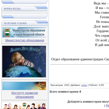
Ведь мы –
И вы – г
ФОРМА ВХОДА
Мы слави
Готов
Не пожа
ПОЛЕЗНЫЕ ССЫЛКИ
Долг выпо
Гордимс
Что справ
Министерство образования
От всей 
И дай вам
Отдел образования администрации Ск
Просмотров
: 1032 |
Добавил
:
ooskv
|
Рейтинг
:
0.0
/
0
Всего комментариев
:
0
Институт развития
образования
Добавлять комментарии могут
[
Р