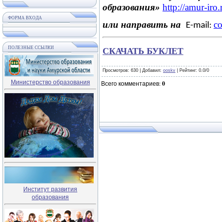
образования»
http
://
amur
-
iro
.
ФОРМА ВХОДА
или направить на
с
E-mail:
СКАЧАТЬ БУКЛЕТ
ПОЛЕЗНЫЕ ССЫЛКИ
Просмотров
: 630 |
Добавил
:
ooskv
|
Рейтинг
:
0.0
/
0
Министерство образования
Всего комментариев
:
0
Институт развития
образования