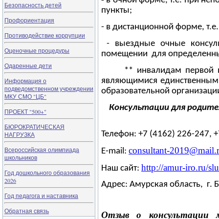
-
в очной форме, т.е. при не
Безопасность детей
пункты;
Профориентация
- в дистанционной форме, т.е
Противодействие коррупции
- выездные очные консуль
Оценочные процедуры
помещении для определенных
Одаренные дети
** инвалидам первой 
являющимися единственными
Информация о
подведомственном учреждении
образовательной организаци
МКУ СМО "ЦБ"
Консультации для родите
ПРОЕКТ "500+"
БЮРОКРАТИЧЕСКАЯ
Телефон: +7 (4162) 226-247, 
НАГРУЗКА
сonsultant-2019@mail.
Всероссийская олимпиада
E-mail:
школьников
http
://
amur
-
iro
.
ru
/
sl
Наш сайт:
Год дошкольного образования
2026
Адрес: Амурская область, г. 
Год педагога и наставника
Обратная связь
Отзыв о консультации