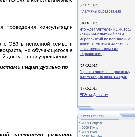
тавителей) в консультативные
[23.07.2025]
Флагманы образования
[04.06.2025]
я проведения консультации
Что ждет учителей к 2030 году:
новый комплексный план
мероприятий по повышению
а с ОВЗ в неполной семье и
качества математического и
естественно-научного
озраста, не обучающегося в
образования
ой доступности учреждения.
[27.05.2025]
листами индивидуально по
Горячая линия по правовому
консультированию граждан
[19.05.2025]
ЕГЭ на Дальнем
АРХИВ ЗАПИСЕЙ
2009 Февраль
2009 Июнь
2009 Июль
кий институт развития
2010 Декабрь