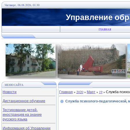
Четверг, 06.08.2026, 01:30
Управление обр
ГЛАВНАЯ
МЕНЮ САЙТА
Новости
Главная
»
2020
»
Март
»
19
» Служба психол
Дистанционное обучение
Служба психолого-педагогической, 
Тестирование детей-
иностранцев на знание
русского языка
Информация об Управлении