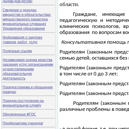
Дадим дом детям!
области.
Сведения о доходах,
Граждане, имеющие 
имуществе и обязательствах
имущественного характера
педагогическую и методиче
муниципальных служащих
клинических психологов, в
Управления образования
образования по вопросам вос
Информация о закупках
товаров, работ, услуг
Консультативная помощь п
Полезные ссылки
Родителям (законным предс
семью детей, оставшихся без
Независимая оценка качества
оказания услуг организациями
Родителям (законным предс
осуществляющими
образовательную
в том числе от 0 до 3 лет;
деятельность
Родителям (законным предста
Порядок приема и обращения
граждан
Родителям (законным предст
Порядок поступления на
Родителям (законным 
муниципальную службу
различные проблемы в повед
Обновленные ФГОС
Профилактика суицидов