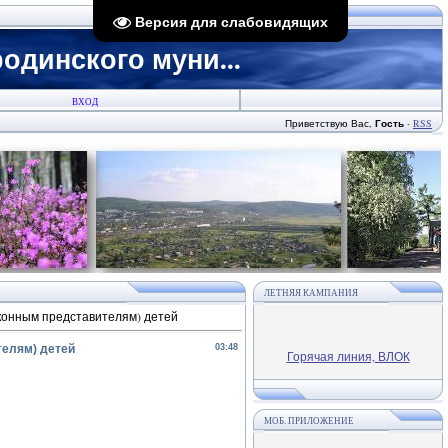
Версия для слабовидящих
динского муни...
ВХОД
Приветствую Вас
,
Гость
·
RSS
ЛЕТНЯЯ КАМПАНИЯ
аконным представителям) детей
телям) детей
03:48
Горячая линия, ВЛОК
МОБ. ПРИЛОЖЕНИЕ