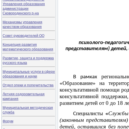
Управления образования
администрации
Сковородинского р-на
Механизмы управления
качеством образования
Совет руководителей ОО
психолого-педагоги
Концепция развития
представителям) детей,
математического образования
Развитие, защита и поддержка
русского языка
Муниципальные услуги в сфере
региональ
образования и науки
В рамках
«Образование»
на террито
Отдел опеки и попечительства
консультативной помощи роди
Летняя оздоровительная
консультативной поддержки
кампания
развитием детей от 0 до 18 ле
Муниципальная методическая
служба
пециалисты
«
Службы 
С
(законным представителям
Форум
детей, оставшихся без попе