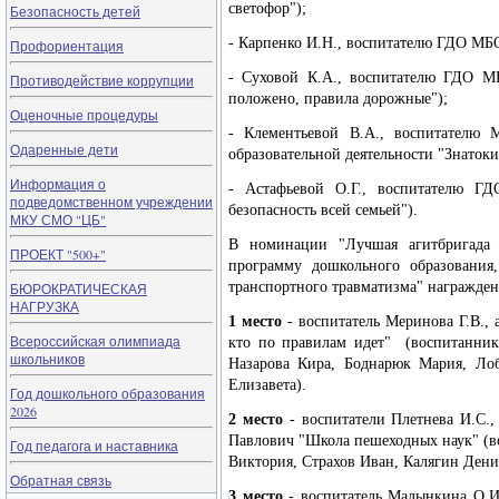
светофор");
Безопасность детей
- Карпенко И.Н., воспитателю ГДО МБО
Профориентация
- Суховой К.А., воспитателю ГДО 
Противодействие коррупции
положено, правила дорожные");
Оценочные процедуры
- Клементьевой В.А., воспитателю
Одаренные дети
образовательной деятельности "Знаток
Информация о
- Астафьевой О.Г., воспитателю Г
подведомственном учреждении
безопасность всей семьей").
МКУ СМО "ЦБ"
В номинации "Лучшая агитбригада 
ПРОЕКТ "500+"
программу дошкольного образования
транспортного травматизма" награжден
БЮРОКРАТИЧЕСКАЯ
НАГРУЗКА
1 место
- воспитатель Меринова Г.В.,
Всероссийская олимпиада
кто по правилам идет" (воспитанник
школьников
Назарова Кира, Боднарюк Мария, Лоб
Елизавета).
Год дошкольного образования
2026
2 место
- воспитатели Плетнева И.С.
Павлович "Школа пешеходных наук" (в
Год педагога и наставника
Виктория, Страхов Иван, Калягин Денис
Обратная связь
3 место
- воспитатель Малынкина О.