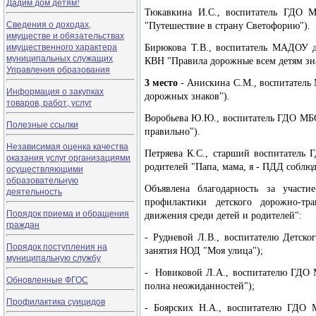
Дадим дом детям!
Тюкавкина И.С., воспитатель ГДО М
Сведения о доходах,
"Путешествие в страну Светофорию").
имуществе и обязательствах
имущественного характера
Бирюкова Т.В., воспитатель МАДОУ д
муниципальных служащих
КВН "Правила дорожные всем детям зн
Управления образования
3 место
- Анискина С.М., воспитатель 
Информация о закупках
дорожных знаков").
товаров, работ, услуг
Воробьева Ю.Ю., воспитатель ГДО МБ
Полезные ссылки
правильно").
Независимая оценка качества
Петряева К.С., старший воспитатель
оказания услуг организациями
родителей "Папа, мама, я - ПДД соблю
осуществляющими
образовательную
Объявлена благодарность за участ
деятельность
профилактики детского дорожно-тр
Порядок приема и обращения
движения среди детей и родителей":
граждан
- Рудневой Л.В., воспитателю Детск
Порядок поступления на
занятия НОД "Моя улица");
муниципальную службу
- Новиковой Л.А., воспитателю ГДО 
Обновленные ФГОС
полна неожиданностей");
Профилактика суицидов
- Боярских Н.А., воспитателю ГД