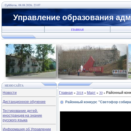
Суббота, 08.08.2026, 23:07
Управление образования адм
ГЛАВНАЯ
МЕНЮ САЙТА
Новости
Главная
»
2018
»
Март
»
30
» Районный конк
Дистанционное обучение
Районный конкурс "Светофор собира
Тестирование детей-
иностранцев на знание
русского языка
Информация об Управлении