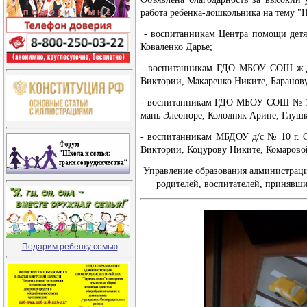
работа ребенка-дошкольника на тему "
- воспитанникам Центра помощи детя
Коваленко Дарье;
- воспитанникам ГДО МБОУ СОШ ж.д.
Виктории, Макаренко Никите, Баранов
- воспитанникам ГДО МБОУ СОШ № 1 г
мань Элеоноре, Колодняк Арине, Глуш
- воспитанникам МБДОУ д/с № 10 г. 
Виктории, Коцурову Никите, Комарово
Управление образования администраци
родителей, воспитателей, принявши
Подарим ребенку семью