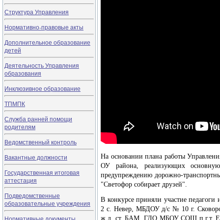
Структура Управления
Нормативно-правовые акты
Дополнительное образование
детей
Деятельность Управления
образования
Инклюзивное образование
ТПМПК
Служба ранней помощи
родителям
Ведомственный контроль
На основании плана работы Управления
Вакантные должности
ОУ района, реализующих основную
Государственная итоговая
предупреждению дорожно-транспортных
аттестация
"Светофор собирает друзей".
Подведомственные
В конкурсе приняли участие педагоги
образовательные учреждения
2 с. Невер, МБДОУ д/с № 10 г. Ско
Нормативные документы
ж.д. ст. БАМ, ГДО МБОУ СОШ п.г.т. 