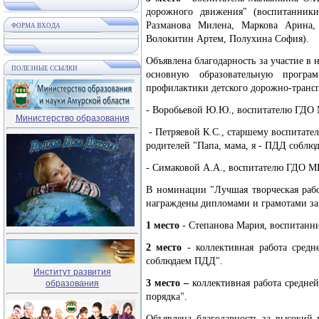
дорожного движения" (воспитанники
Разманова Милена, Маркова Арина, 
ФОРМА ВХОДА
Волокитин Артем, Полухина София).
Объявлена благодарность за участие в
ПОЛЕЗНЫЕ ССЫЛКИ
основную образовательную прогр
профилактики детского дорожно-трансп
- Воробьевой Ю.Ю., воспитателю ГДО
Министерство образования
- Петряевой К.С., старшему воспитат
родителей "Папа, мама, я - ПДД соблю
- Симаковой А.А., воспитателю ГДО М
В номинации "Лучшая творческая раб
награждены дипломами и грамотами за
1 место
- Степанова Мария, воспитанн
2 место
- коллективная работа ср
соблюдаем ПДД".
Институт развития
образования
3 место –
коллективная работа средн
порядка".
Объявлена благодарность за высокий