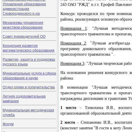
Управления образования
243 ОАО "РЖД" п.г.т. Ерофей Павлови
администрации
Сковородинского р-на
Конкурс проводился по трем номинац
района, реализующих основную образо
Механизмы управления
качеством образования
Номинация 1
: "Лучшая методичес
транспортного травматизма и пропаган
Совет руководителей ОО
Номинация 2
: "Лучшая агитбригада
Концепция развития
программу дошкольного образования
математического образования
транспортного травматизма ".
Развитие, защита и поддержка
Номинация 3
: "Лучшая творческая раб
русского языка
На основании решения конкурсного ж
Муниципальные услуги в сфере
образования и науки
района:
Отдел опеки и попечительства
В номинации "Лучшая методическа
транспортного травматизма и пропа
Летняя оздоровительная
награждены дипломами и грамотами Уп
кампания
1 место
– Тимохина В.В., воспит
Муниципальная методическая
организованной образовательной деяте
служба
2 место
- Степаненко И.В., воспитат
Форум
(конспект занятия "В гости к коту Леоп