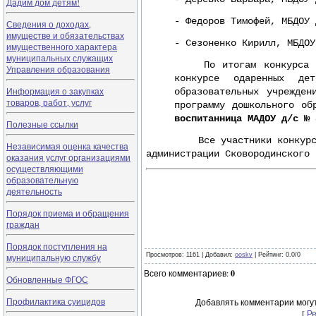
Дадим дом детям!
- Федоров Тимофей, МБДОУ 
Сведения о доходах,
имуществе и обязательствах
- Сезоненко Кирилл, МБДОУ
имущественного характера
муниципальных служащих
По итогам конкурса Дип
Управления образования
конкурсе одаренных дет
Информация о закупках
образовательных учрежден
товаров, работ, услуг
программу дошкольного об
воспитанница МАДОУ д/с № 
Полезные ссылки
Все участники конкурса наг
Независимая оценка качества
администрации Сковородинского 
оказания услуг организациями
осуществляющими
образовательную
деятельность
Порядок приема и обращения
граждан
Порядок поступления на
Просмотров
: 1161 |
Добавил
:
ooskv
|
Рейтинг
:
0.0
/
0
муниципальную службу
Всего комментариев
:
0
Обновленные ФГОС
Профилактика суицидов
Добавлять комментарии могут
[
Р