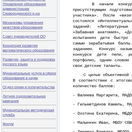
Управления образования
В начале конкурса р
администрации
присутствующим подготов
Сковородинского р-на
участника». После «визи
состоялся «Интеллектуал
Механизмы управления
заданий: «Литературные
качеством образования
«Забавная анатомия», «Д
Совет руководителей ОО
испытаниях дети быстро 
самым зарабатывая баллы
Концепция развития
заданием. Конкурс назы
математического образования
конкурсе дети пели, ри
Развитие, защита и поддержка
портфолио, одним словом
русского языка
свои детские таланты.
Муниципальные услуги в сфере
С целью объективной оце
образования и науки
В соответствии с итогов
количество баллов:
Отдел опеки и попечительства
- Валиева Маргарита, МАДО
Летняя оздоровительная
кампания
- Гильметдинов Камиль, МА
Муниципальная методическая
- Охотина Екатерина, МБДО
служба
- Малынкин Иван, МБОУ СОШ
Форум
- Деревко Варвара, МБДОУ 