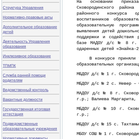
На основании приказа
Структура Управления
Сковородинского район
районного конкурса о
Нормативно-правовые акты
воспитанников образоват
образовательную програ
Дополнительное образование
выявления детей дошкольн
детей
поддержки и содействия 
Деятельность Управления
базе МАДОУ д/с № 8 г. С
образования
одаренных детей «Знайка-2
Инклюзивное образование
В конкурсе приняли уча
образовательных организац
ТПМПК
МБДОУ д/с № 1 г. Сковород
Служба ранней помощи
родителям
МБДОУ д/с № 2 с. Невер – 
Ведомственный контроль
МАДОУ д/с № 8 г. Сковор
г.р.; Валиева Маргарита, 
Вакантные должности
МБДОУ д/с № 10 г. Сково
Государственная итоговая
аттестация
г.р.;
Подведомственные
МБДОУ д/с № 15 с. Тахтамы
образовательные учреждения
МБОУ СОШ № 1 г. Сковород
Нормативные документы