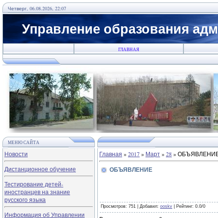
Четверг, 06.08.2026, 22:07
Управление образования адм
ГЛАВНАЯ
МЕНЮ САЙТА
Новости
Главная
»
2017
»
Март
»
28
» ОБЪЯВЛЕНИ
Дистанционное обучение
ОБЪЯВЛЕНИЕ
Тестирование детей-
иностранцев на знание
русского языка
Просмотров
: 751 |
Добавил
:
ooskv
|
Рейтинг
:
0.0
/
0
Информация об Управлении