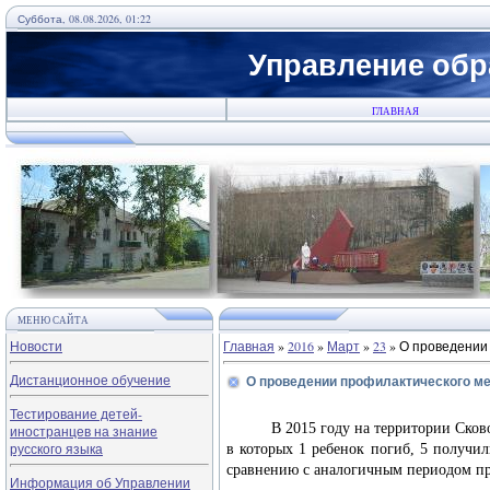
Суббота, 08.08.2026, 01:22
Управление обр
ГЛАВНАЯ
МЕНЮ САЙТА
Новости
Главная
»
2016
»
Март
»
23
» О проведении
Дистанционное обучение
О проведении профилактического ме
Тестирование детей-
В 2015 году на территории Сковород
иностранцев на знание
русского языка
в которых 1 ребенок погиб, 5 получи
сравнению с аналогичным периодом пр
Информация об Управлении