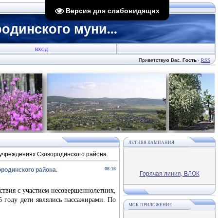
Версия для слабовидящих
динского муни...
ВХОД
Приветствую Вас
,
Гость
·
RSS
ЛЕТНЯЯ КАМПАНИЯ
учреждениях Сковородинского района.
родинского района.
08:16
Горячая линия, ВЛОК
вия с участием несовершеннолетних,
5 году дети являлись пассажирами. По
МОБ. ПРИЛОЖЕНИЕ