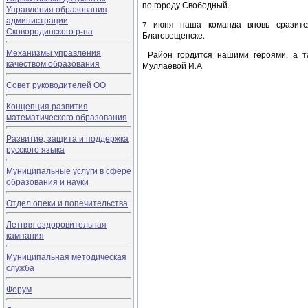
по городу Свободный.
Управления образования
администрации
7 июня наша команда вновь сразитс
Сковородинского р-на
Благовещенске.
Механизмы управления
Район гордится нашими героями, а та
качеством образования
Муллаевой И.А.
Совет руководителей ОО
Концепция развития
математического образования
Развитие, защита и поддержка
русского языка
Муниципальные услуги в сфере
образования и науки
Отдел опеки и попечительства
Летняя оздоровительная
кампания
Муниципальная методическая
служба
Форум