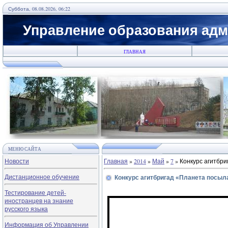
Суббота, 08.08.2026, 06:22
Управление образования адм
ГЛАВНАЯ
МЕНЮ САЙТА
Новости
Главная
»
2014
»
Май
»
7
» Конкурс агитбр
Дистанционное обучение
Конкурс агитбригад «Планета посыл
Тестирование детей-
иностранцев на знание
русского языка
Информация об Управлении