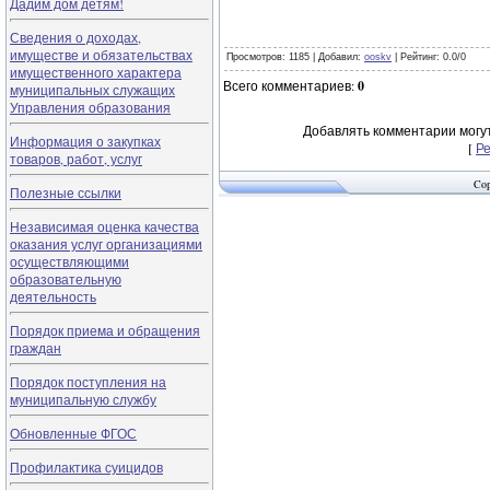
Дадим дом детям!
Сведения о доходах,
имуществе и обязательствах
Просмотров
: 1185 |
Добавил
:
ooskv
|
Рейтинг
:
0.0
/
0
имущественного характера
Всего комментариев
:
0
муниципальных служащих
Управления образования
Добавлять комментарии могут
Информация о закупках
[
Р
товаров, работ, услуг
Cop
Полезные ссылки
Независимая оценка качества
оказания услуг организациями
осуществляющими
образовательную
деятельность
Порядок приема и обращения
граждан
Порядок поступления на
муниципальную службу
Обновленные ФГОС
Профилактика суицидов