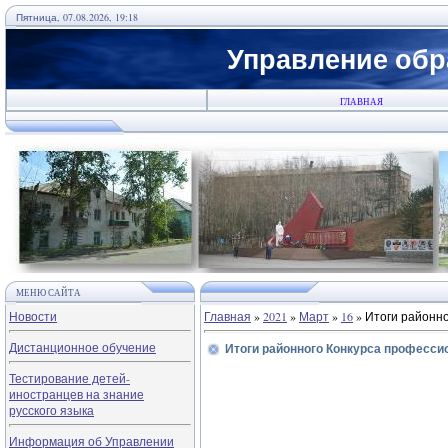
Пятница, 07.08.2026, 19:18
Управление обр
ГЛАВНАЯ
МЕНЮ САЙТА
Новости
Главная
»
2021
»
Март
»
16
» Итоги районно
Дистанционное обучение
Итоги районного Конкурса професси
Тестирование детей-
иностранцев на знание
русского языка
Информация об Управлении