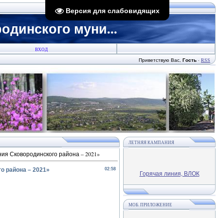
Версия для слабовидящих
динского муни...
ВХОД
Приветствую Вас
,
Гость
·
RSS
ЛЕТНЯЯ КАМПАНИЯ
ия Сковородинского района – 2021»
о района – 2021»
02:58
Горячая линия, ВЛОК
МОБ. ПРИЛОЖЕНИЕ