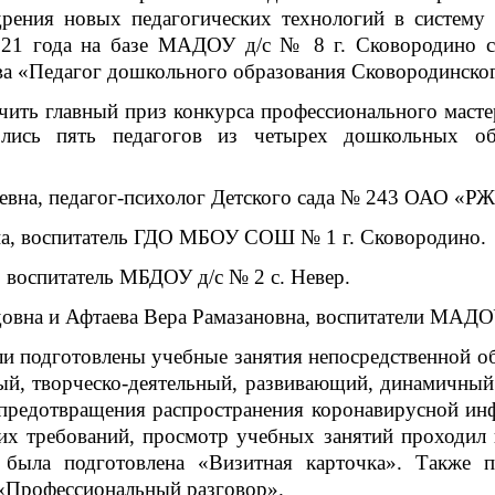
едрения новых педагогических технологий в систему
021 года на базе МАДОУ д/с № 8 г. Сковородино с
ва «Педагог дошкольного образования Сковородинског
учить главный приз конкурса профессионального маст
лись пять педагогов из четырех дошкольных обр
на, педагог-психолог Детского сада № 243 ОАО «РЖД
, воспитатель ГДО МБОУ СОШ № 1 г. Сковородино.
 воспитатель МБДОУ д/с № 2 с. Невер.
вна и Афтаева Вера Рамазановна, воспитатели МАДОУ
подготовлены учебные занятия непосредственной обр
ый, творческо-деятельный, развивающий, динамичный
предотвращения распространения коронавирусной инф
их требований, просмотр учебных занятий проходил 
 была подготовлена «Визитная карточка». Также п
 «Профессиональный разговор».