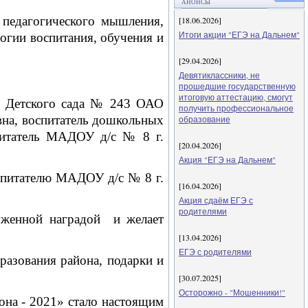
АНОНСЫ
педагогического мышления,
[18.06.2026]
Итоги акции "ЕГЭ на Дальнем"
огии воспитания, обучения и
[29.04.2026]
Девятиклассники, не
прошедшие государственную
итоговую аттестацию, смогут
г Детского сада № 243 ОАО
получить профессиональное
на, воспитатель дошкольных
образование
итатель МАДОУ д/с № 8 г.
[20.04.2026]
Акция "ЕГЭ на Дальнем"
спитателю МАДОУ д/с № 8 г.
[16.04.2026]
Акция сдаём ЕГЭ с
родителями
женной наградой и желает
[13.04.2026]
ЕГЭ с родителями
разования района,
подарки и
[30.07.2025]
Осторожно - "Мошенники!"
на - 2021» стало настоящим