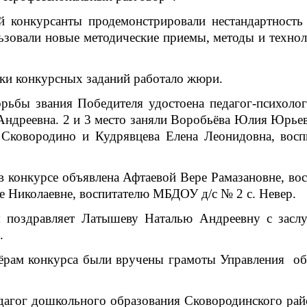
онкурсанты продемонстрировали нестандартность 
ьзовали новые методические приемы, методы и технол
и конкурсных заданий работало жюри.
орьбы
звания Победителя удостоена
педагог-психоло
ндреевна. 2 и 3 место заняли Воробьёва Юлия Юрьев
овородино и Кудрявцева Елена Леонидовна, восп
 конкурсе объявлена Афтаевой Вере Рамазановне, во
е Николаевне, воспитателю МБДОУ д/с № 2 с. Невер.
оздравляет Латышеву Наталью Андреевну с заслу
.
ёрам конкурса были вручены грамоты Управления об
гог дошкольного образования Сковородинского райо