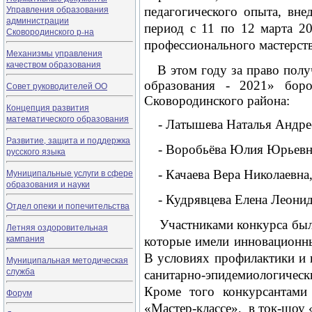
Управления образования
педагогического опыта, вн
администрации
период с 11 по 12 марта 2
Сковородинского р-на
профессионального мастерст
Механизмы управления
качеством образования
В этом году за право пол
образования - 2021» боро
Совет руководителей ОО
Сковородинского района:
Концепция развития
математического образования
- Латышева Наталья Андреев
Развитие, защита и поддержка
- Воробьёва Юлия Юрьевна
русского языка
Муниципальные услуги в сфере
- Качаева Вера Николаевна,
образования и науки
- Кудрявцева Елена Леонидо
Отдел опеки и попечительства
Участниками конкурса были 
Летняя оздоровительная
кампания
которые имели инновационн
В условиях профилактики и 
Муниципальная методическая
служба
санитарно-эпидемиологическ
Кроме того конкурсантами
Форум
«Мастер-классе», в ток-шоу