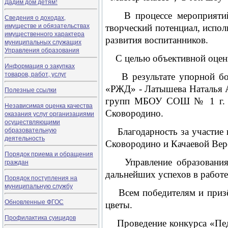
Дадим дом детям!
В процессе мероприятий к
Сведения о доходах,
имуществе и обязательствах
творческий потенциал, испол
имущественного характера
развития воспитанников.
муниципальных служащих
Управления образования
С целью объективной оценк
Информация о закупках
товаров, работ, услуг
В результате упорной б
«РЖД» - Латышева Наталья А
Полезные ссылки
групп МБОУ СОШ № 1 г. Ск
Независимая оценка качества
Сковородино.
оказания услуг организациями
осуществляющими
образовательную
Благодарность за участие в
деятельность
Сковородино и Качаевой Вер
Порядок приема и обращения
Управление образования п
граждан
дальнейших успехов в работе
Порядок поступления на
муниципальную службу
Всем победителям и приз
Обновленные ФГОС
цветы.
Профилактика суицидов
Проведение конкурса «Педа