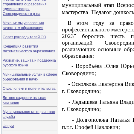
Управления образования
муниципальный этап Всерос
администрации
мастерства "Педагог дошколь
Сковородинского р-на
В этом году за право
Механизмы управления
качеством образования
профессионального мастерст
2023" боролись шесть пе
Совет руководителей ОО
организаций Сковороди
Концепция развития
реализующих основные обр
математического образования
образования:
Развитие, защита и поддержка
русского языка
- Воробьёва Юлия Юрьев
Сковородино;
Муниципальные услуги в сфере
образования и науки
- Осколкова Екатерина Ви
Отдел опеки и попечительства
г. Сковородино;
Летняя оздоровительная
- Ледышева Татьяна Влади
кампания
г. Сковородино;
Муниципальная методическая
служба
- Долгополова Наталья Г
Форум
п.г.т. Ерофей Павлович;