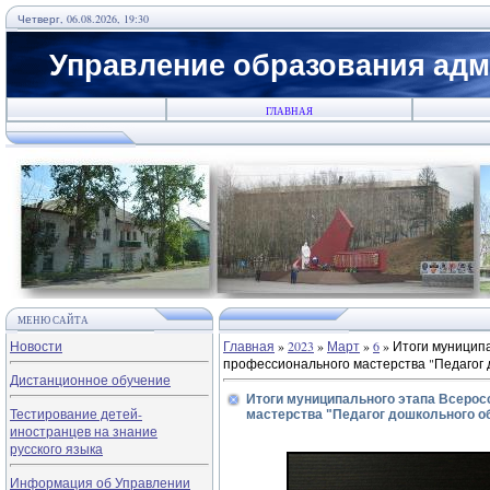
Четверг, 06.08.2026, 19:30
Управление образования адм
ГЛАВНАЯ
МЕНЮ САЙТА
Новости
Главная
»
2023
»
Март
»
6
» Итоги муниципа
профессионального мастерства "Педагог 
Дистанционное обучение
Итоги муниципального этапа Всерос
Тестирование детей-
мастерства "Педагог дошкольного об
иностранцев на знание
русского языка
Информация об Управлении