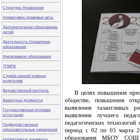
Структура Управления
Нормативно-правовые акты
Дополнительное образование
детей
Деятельность Управления
образования
Инклюзивное образование
ТПМПК
Служба ранней помощи
родителям
Ведомственный контроль
В целях повышения прести
обществе, повышения отк
Вакантные должности
выявления талантливых ра
Государственная итоговая
выявления лучшего педаг
аттестация
педагогических технологий 
Подведомственные
образовательные учреждения
период с 02 по 03 марта 2
образования МБОУ СОШ
Нормативные документы