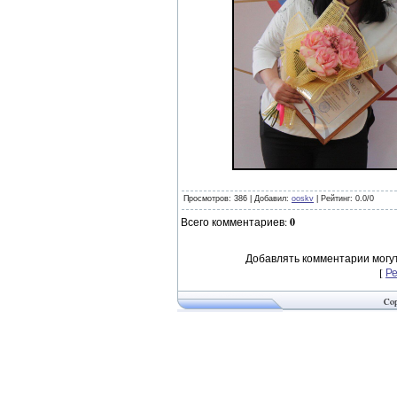
Просмотров
: 386 |
Добавил
:
ooskv
|
Рейтинг
:
0.0
/
0
Всего комментариев
:
0
Добавлять комментарии могут
[
Р
Cop