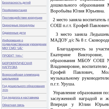
Безопасность детей
дошкольного образовани
Профориентация
Воробьёва Юлия Юрьевна.
Противодействие коррупции
2 место заняла воспитатель
СОШ п.г.т. Ерофей Павлович 
Оценочные процедуры
Одаренные дети
3 место заняла Ледышева 
МАДОУ д/с № 8 г. Сковород
Информация о
подведомственном учреждении
МКУ СМО "ЦБ"
Благодарность за участи
Екатерине Викторовне,
ПРОЕКТ "500+"
образования МБОУ СОШ № 
БЮРОКРАТИЧЕСКАЯ
Владимировне, воспитателю 
НАГРУЗКА
Ерофей Павлович, Мол
Всероссийская олимпиада
музыкальному руководите
школьников
п.г.т. Уруша.
Год дошкольного образования
2026
Управление образования по
Год педагога и наставника
заслуженной наградой и ж
Впереди у Юлии Юрьевн
Обратная связь