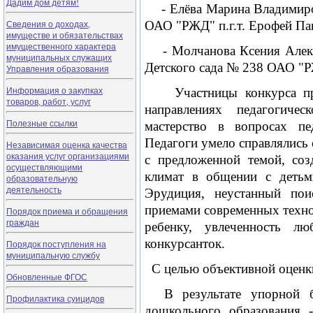
Дадим дом детям!
- Елёва Марина Владимиров
Сведения о доходах,
ОАО "РЖД" п.г.т. Ерофей Па
имуществе и обязательствах
имущественного характера
- Молчанова Ксения Алекс
муниципальных служащих
Детского сада № 238 ОАО "РЖ
Управления образования
Информация о закупках
Участницы конкурса про
товаров, работ, услуг
направлениях педагогичес
Полезные ссылки
мастерство в вопросах пе
Педагоги умело справлялись 
Независимая оценка качества
оказания услуг организациями
с предложенной темой, соз
осуществляющими
климат в общении с детьм
образовательную
деятельность
Эрудиция, неустанный пои
приемами современных техно
Порядок приема и обращения
граждан
ребенку, увлеченность 
конкурсанток.
Порядок поступления на
муниципальную службу
С целью объективной оценки
Обновленные ФГОС
В результате упорной 
Профилактика суицидов
дошкольного образования -