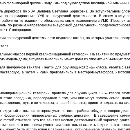
ено фольклорной группе «Ладушки» под руководством Кислицыной Альбины 
ль директора по УВР Валиёва Светлана Борисовна. Во вступительном слове
ы по формированию УУД во внеурочной деятельности. В своем выступл
е рабочими тетрадями по образовательным технологиям в УМК «Перспектив
колы по разным направлениям внеурочной деятельности, продемонстрирова
 3 г. Сковородино.
тия по внеурочной деятельности педагогов школы, на которых учителя прод
теля:
альных классов первой квалификационной категории. На занятии по предмет
ую модель дома, в группах выполнили макет дома из плоских и объемных гео
ела внеурочное занятие «Театр» для обучающихся 2 «Б» класса. Ребята с аз
мастерскую, а затем и сами превратились в мастеров-бутафоров, изготов
квалификационной категории, провела для обучающихся 3 «Б» класса экол
я этого праздника, порассуждали о том, чем они могут помочь Земле, да
ь рождения, (путь и не человека, а нашей планеты), принято подавать на сто
«Круглый стол», на котором учителя школ района обсудили вопрос диагн
сти формирования универсальных учебных действий. В завершение семин
о гостей
отметили, что все занятия носили деятельностный характер, учи
отмечено, что школьники умеют самостоятельно ставить задачи, искать спо
орый может быть использован в дальнейшем. Гости семинара отметили высокий