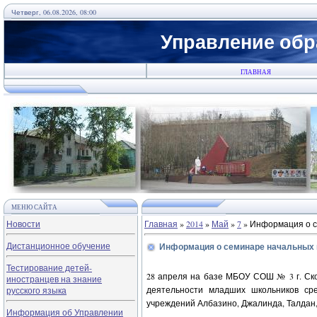
Четверг, 06.08.2026, 08:00
Управление обр
ГЛАВНАЯ
МЕНЮ САЙТА
Новости
Главная
»
2014
»
Май
»
7
» Информация о с
Дистанционное обучение
Информация о семинаре начальных 
Тестирование детей-
28 апреля на базе МБОУ СОШ № 3 г. Ск
иностранцев на знание
деятельности младших школьников ср
русского языка
учреждений Албазино, Джалинда, Талдан,
Информация об Управлении