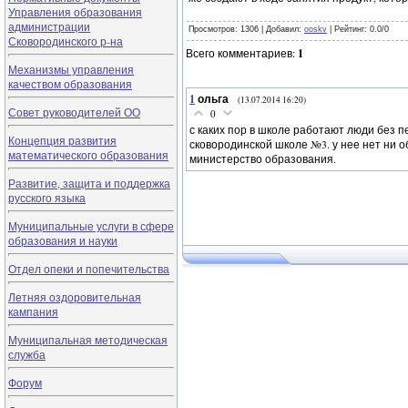
Управления образования
администрации
Просмотров
: 1306 |
Добавил
:
ooskv
|
Рейтинг
:
0.0
/
0
Сковородинского р-на
Всего комментариев
:
1
Механизмы управления
качеством образования
1
ольга
(13.07.2014 16:20)
Совет руководителей ОО
0
с каких пор в школе работают люди без 
Концепция развития
сковородинской школе №3. у нее нет ни о
математического образования
министерство образования.
Развитие, защита и поддержка
русского языка
Муниципальные услуги в сфере
образования и науки
Отдел опеки и попечительства
Летняя оздоровительная
кампания
Муниципальная методическая
служба
Форум