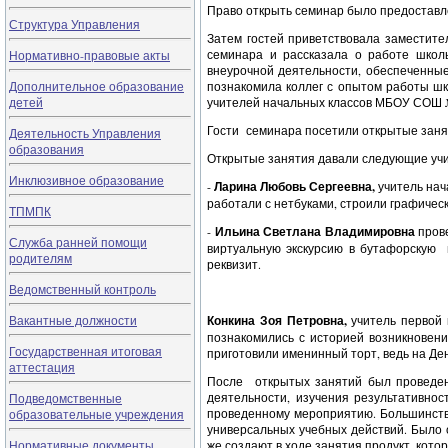
Право открыть семинар было предоставл
Структура Управления
Затем гостей приветствовала заместите
семинара и рассказала о работе школ
Нормативно-правовые акты
внеурочной деятельности, обеспеченны
Дополнительное образование
познакомила коллег с опытом работы ш
детей
учителей начальных классов МБОУ СОШ №
Гости семинара посетили открытые заня
Деятельность Управления
образования
Открытые занятия давали следующие учи
Инклюзивное образование
-
Ларина Любовь Сергеевна,
учитель нач
работали с нетбуками, строили графическ
ТПМПК
-
Ильина Светлана Владимировна
пров
Служба ранней помощи
виртуальную экскурсию в бутафорскую 
родителям
реквизит.
Ведомственный контроль
Вакантные должности
Конкина Зоя Петровна,
учитель первой 
познакомились с историей возникновени
Государственная итоговая
приготовили именинный торт, ведь на Ден
аттестация
После открытых занятий был проведен 
деятельности, изучения результативно
Подведомственные
проведенному мероприятию. Большинств
образовательные учреждения
универсальных учебных действий. Было 
Нормативные документы
же создают в ходе занятия продукт, кот