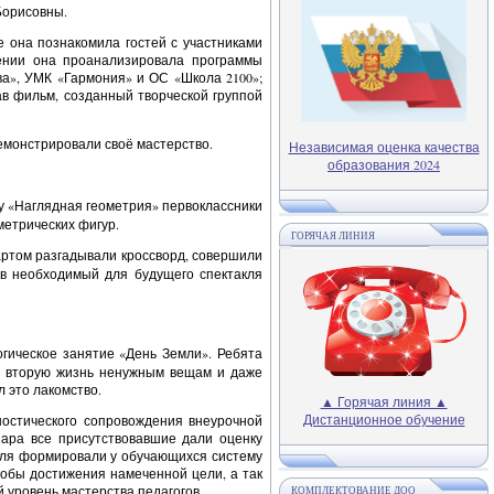
Борисовны.
 она познакомила гостей с участниками
ении она проанализировала программы
а», УМК «Гармония» и ОС «Школа 2100»;
в фильм, созданный творческой группой
емонстрировали своё мастерство.
Независимая оценка качества
образования 2024
у «Наглядная геометрия» первоклассники
метрических фигур.
ГОРЯЧАЯ ЛИНИЯ
артом разгадывали кроссворд, совершили
ив необходимый для будущего спектакля
огическое занятие «День Земли». Ребята
ли вторую жизнь ненужным вещам и даже
л это лакомство.
▲ Горячая линия ▲
Дистанционное обучение
остического сопровождения внеурочной
ара все присутствовавшие дали оценку
теля формировали у обучающихся систему
собы достижения намеченной цели, а так
 уровень мастерства педагогов.
КОМПЛЕКТОВАНИЕ ДОО