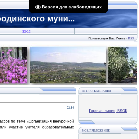
Версия для слабовидящих
динского муни...
ВХОД
Приветствую Вас
,
Гость
·
RSS
ЛЕТНЯЯ КАМПАНИЯ
02:34
Горячая линия, ВЛОК
ассов по теме «Организация внеурочной
яли участие учителя образовательных
МОБ. ПРИЛОЖЕНИЕ