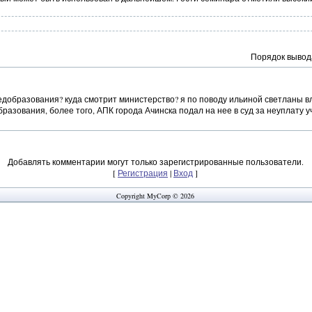
Порядок вывод
педобразования? куда смотрит министерство? я по поводу ильиной светланы
бразования, более того, АПК города Ачинска подал на нее в суд за неуплату 
Добавлять комментарии могут только зарегистрированные пользователи.
[
Регистрация
|
Вход
]
Copyright MyCorp © 2026