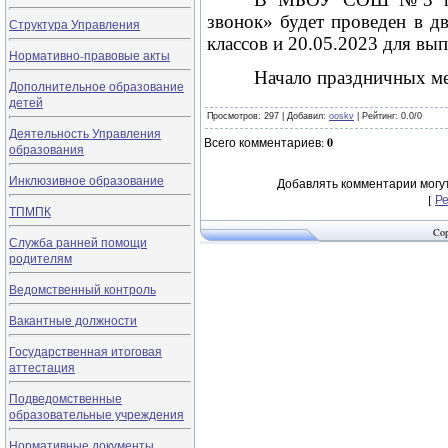
звонок» будет проведен в д
Структура Управления
классов и 20.05.2023 для вып
Нормативно-правовые акты
Начало праздничных ме
Дополнительное образование
детей
Просмотров
: 297 |
Добавил
:
ooskv
|
Рейтинг
:
0.0
/
0
Деятельность Управления
Всего комментариев
:
0
образования
Инклюзивное образование
Добавлять комментарии могут
[
Р
ТПМПК
Cop
Служба ранней помощи
родителям
Ведомственный контроль
Вакантные должности
Государственная итоговая
аттестация
Подведомственные
образовательные учреждения
Нормативные документы