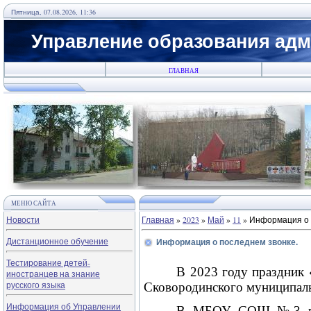
Пятница, 07.08.2026, 11:36
Управление образования адм
ГЛАВНАЯ
МЕНЮ САЙТА
Новости
Главная
»
2023
»
Май
»
11
» Информация о 
Дистанционное обучение
Информация о последнем звонке.
Тестирование детей-
В 2023 году праздник 
иностранцев на знание
русского языка
Сковородинского муниципаль
Информация об Управлении
В МБОУ СОШ №3 г. С