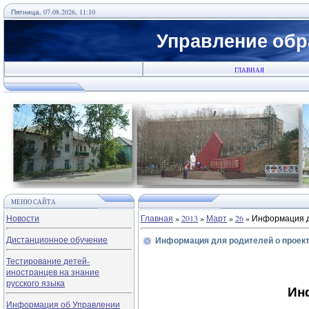
Пятница, 07.08.2026, 11:10
Управление обр
ГЛАВНАЯ
МЕНЮ САЙТА
Новости
Главная
»
2013
»
Март
»
26
» Информация д
Дистанционное обучение
Информация для родителей о проект
Тестирование детей-
иностранцев на знание
русского языка
Ин
Информация об Управлении