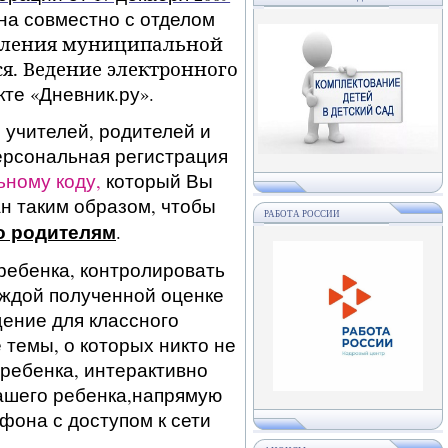
на совместно с отделом
вления муниципальной
я. Ведение электронного
кте «Дневник.ру».
 учителей, родителей и
ерсональная регистрация
ьному коду,
который Вы
н таким образом, чтобы
РАБОТА РОССИИ
о родителям
.
 ребенка, контролировать
аждой полученной оценке
ение для классного
 темы, о которых никто не
 ребенка, интерактивно
ашего ребенка,напрямую
фона с доступом к сети