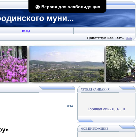
Версия для слабовидящих
динского муни...
ВХОД
Приветствую Вас
,
Гость
·
RSS
ЛЕТНЯЯ КАМПАНИЯ
08:14
Горячая линия, ВЛОК
ру»
МОБ. ПРИЛОЖЕНИЕ