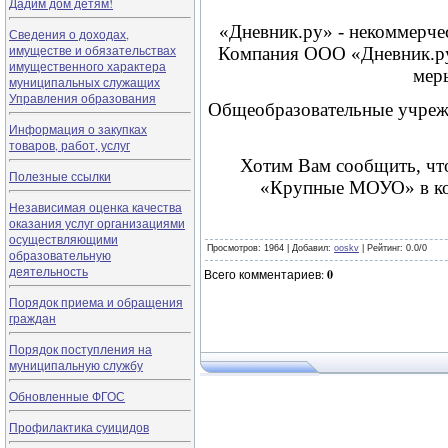
Дадим дом детям!
«Дневник.ру» - некоммерчес
Сведения о доходах,
имуществе и обязательствах
Компания ООО «Дневник.ру»
имущественного характера
мер
муниципальных служащих
Управления образования
Общеобразовательные учрежд
Информация о закупках
товаров, работ, услуг
Хотим Вам сообщить, чт
Полезные ссылки
«Крупные МОУО» в ко
Независимая оценка качества
оказания услуг организациями
осуществляющими
Просмотров
: 1964 |
Добавил
:
ooskv
|
Рейтинг
:
0.0
/
0
образовательную
деятельность
Всего комментариев
:
0
Порядок приема и обращения
граждан
Порядок поступления на
муниципальную службу
Обновленные ФГОС
Профилактика суицидов