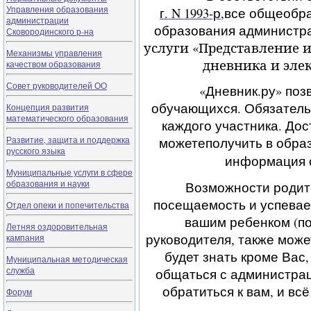
Управления образования
г. N 1993-р
,все общеобр
администрации
образования администра
Сковородинского р-на
услуги
«
Представление и
Механизмы управления
дневника и эле
качеством образования
Совет руководителей ОО
«Дневник.ру» поз
обучающихся.
Обязатель
Концепция развития
математического образования
каждого участника.
Дос
Развитие, защита и поддержка
можете
получить в обра
русского языка
информация 
Муниципальные услуги в сфере
образования и науки
Возможности родите
посещаемость и успевае
Отдел опеки и попечительства
вашим ребенком (по
Летняя оздоровительная
руководителя, также може
кампания
будет знать кроме Вас
Муниципальная методическая
служба
общаться с администра
обратиться к вам,
и всё
Форум