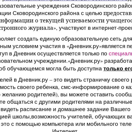
азовательные учреждения Сковородинского райо
ции Сковородинского района с целью
предоста
нформации о текущей успеваемости учащегос
ктронного журнала
», участвуют в интернет-прое
воляет создать единую образовательную сеть для
ным условием участия в
«Дневник.ру»
является п
туп в Дневник осуществляется только по
специал
зовательном учреждении.«Дневник.ру» разработа
только ег
об обучающемся могла быть доступна
лей в Дневник.ру – это видеть страничку своего
мость своего ребенка, смс-информирование о к
 желанию родителей), вы можете оставить сообщ
те общаться с другими родителями на различные
, видеть расписание и домашнее задание Вашего
цией школы,
возможность учителей, обучающих в
 это с помощью компьютера или мобильного теле
Интернет.