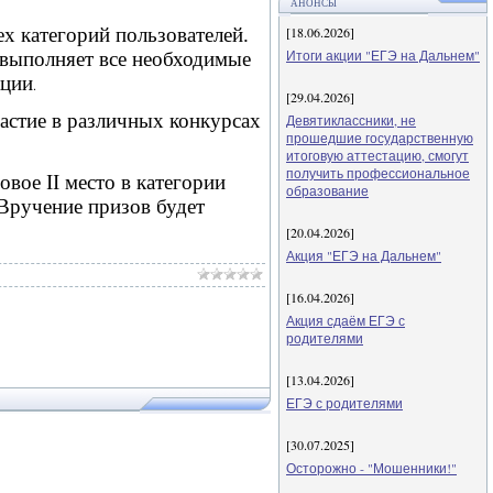
АНОНСЫ
ех категорий пользователей.
[18.06.2026]
Итоги акции "ЕГЭ на Дальнем"
выполняет все необходимые
ации
.
[29.04.2026]
стие в различных конкурсах
Девятиклассники, не
прошедшие государственную
итоговую аттестацию, смогут
получить профессиональное
зовое
II
место в категории
образование
ручение призов будет
[20.04.2026]
Акция "ЕГЭ на Дальнем"
[16.04.2026]
Акция сдаём ЕГЭ с
родителями
[13.04.2026]
ЕГЭ с родителями
[30.07.2025]
Осторожно - "Мошенники!"