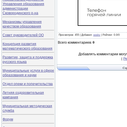
Управления образования
администрации
Сковородинского р-на
Механизмы управления
качеством образования
Совет руководителей ОО
Просмотров
: 455 |
Добавил
:
ooskv
|
Рейтинг
:
0.0
/
0
Всего комментариев
:
0
Концепция развития
математического образования
Добавлять комментарии могут
Развитие, защита и поддержка
[
Р
русского языка
Cop
Муниципальные услуги в сфере
образования и науки
Отдел опеки и попечительства
Летняя оздоровительная
кампания
Муниципальная методическая
служба
Форум