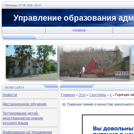
Пятница, 07.08.2026, 06:43
Управление образования адм
ГЛАВНАЯ
МЕНЮ САЙТА
Новости
Главная
»
2020
»
Сентябрь
»
8
» Горячая ли
Дистанционное обучение
Горячая линия о качестве школьного
Тестирование детей-
иностранцев на знание
русского языка
Информация об Управлении