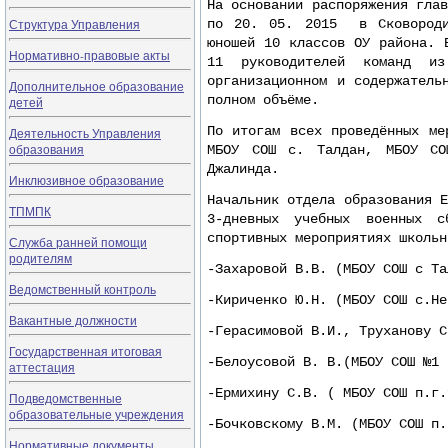
На основании распоряжения гла
Структура Управления
по 20. 05. 2015 в Сковороди
юношей 10 классов ОУ района. 
Нормативно-правовые акты
11 руководителей команд и
организационном и содержатель
Дополнительное образование
полном объёме.
детей
По итогам всех проведённых ме
Деятельность Управления
образования
МБОУ СОШ с. Талдан, МБОУ СО
Джалинда.
Инклюзивное образование
Начальник отдела образования 
ТПМПК
3-дневных учебных военных 
спортивных мероприятиях школьн
Служба ранней помощи
родителям
-Захаровой В.В. (МБОУ СОШ с Та
Ведомственный контроль
-Кириченко Ю.Н. (МБОУ СОШ с.Не
Вакантные должности
-Герасимовой В.И., Труханову С
Государственная итоговая
-Белоусовой В. В.(МБОУ СОШ №1 
аттестация
-Ермихину С.В. ( МБОУ СОШ п.г.
Подведомственные
образовательные учреждения
-Бочковскому В.М. (МБОУ СОШ п.
Нормативные документы