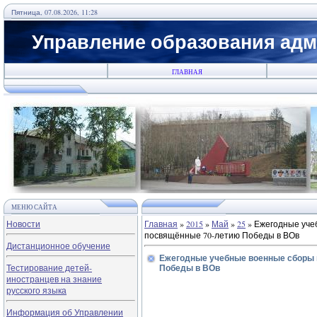
Пятница, 07.08.2026, 11:28
Управление образования адм
ГЛАВНАЯ
МЕНЮ САЙТА
Новости
Главная
»
2015
»
Май
»
25
» Ежегодные уче
посвящённые 70-летию Победы в ВОв
Дистанционное обучение
Ежегодные учебные военные сборы 
Тестирование детей-
Победы в ВОв
иностранцев на знание
русского языка
Информация об Управлении