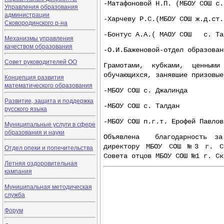
-Матафоновой Н.П. (МБОУ СОШ с.
Управления образования
администрации
-Харчеву Р.С.(МБОУ СОШ ж.д.ст.
Сковородинского р-на
-Бонтус А.А.( МАОУ СОШ с. Тах
Механизмы управления
качеством образования
-О.И.Баженовой-отдел образован
Совет руководителей ОО
Грамотами, кубками, ценным
обучающихся, занявшие призовые
Концепция развития
математического образования
-МБОУ СОШ с. Джалинда
Развитие, защита и поддержка
-МБОУ СОШ с. Талдан
русского языка
-МБОУ СОШ п.г.т. Ерофей Павлов
Муниципальные услуги в сфере
образования и науки
Объявлена благодарность за
директору МБОУ СОШ №3 г. Ск
Отдел опеки и попечительства
Совета отцов МБОУ СОШ №1 г. Ск
Летняя оздоровительная
кампания
Муниципальная методическая
служба
Форум