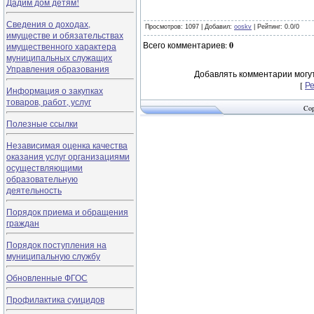
Дадим дом детям!
Сведения о доходах,
Просмотров
: 1097 |
Добавил
:
ooskv
|
Рейтинг
:
0.0
/
0
имуществе и обязательствах
Всего комментариев
:
0
имущественного характера
муниципальных служащих
Управления образования
Добавлять комментарии могут
[
Р
Информация о закупках
товаров, работ, услуг
Cop
Полезные ссылки
Независимая оценка качества
оказания услуг организациями
осуществляющими
образовательную
деятельность
Порядок приема и обращения
граждан
Порядок поступления на
муниципальную службу
Обновленные ФГОС
Профилактика суицидов