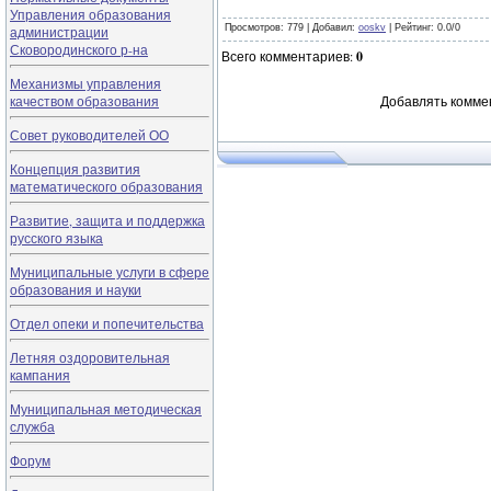
Управления образования
Просмотров
: 779 |
Добавил
:
ooskv
|
Рейтинг
:
0.0
/
0
администрации
Сковородинского р-на
Всего комментариев
:
0
Механизмы управления
качеством образования
Добавлять комме
Совет руководителей ОО
Концепция развития
математического образования
Развитие, защита и поддержка
русского языка
Муниципальные услуги в сфере
образования и науки
Отдел опеки и попечительства
Летняя оздоровительная
кампания
Муниципальная методическая
служба
Форум