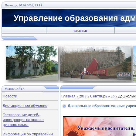
Пятница, 07.08.2026, 13:15
Управление образования адм
ГЛАВНАЯ
МЕНЮ САЙТА
Новости
Главная
»
2018
»
Сентябрь
»
26
» Дошкольн
Дистанционное обучение
Дошкольные образовательные учре
Тестирование детей-
иностранцев на знание
русского языка
Информация об Управлении