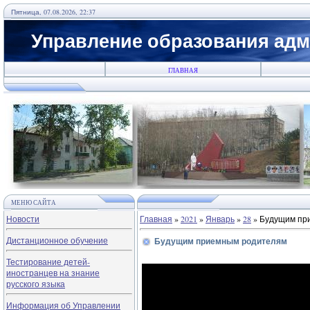
Пятница, 07.08.2026, 22:37
Управление образования адм
ГЛАВНАЯ
МЕНЮ САЙТА
Новости
Главная
»
2021
»
Январь
»
28
» Будущим пр
Дистанционное обучение
Будущим приемным родителям
Тестирование детей-
иностранцев на знание
русского языка
Информация об Управлении