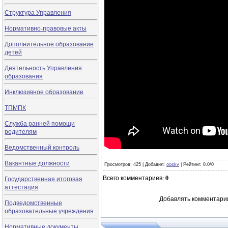
Структура Управления
Нормативно-правовые акты
Дополнительное образование
детей
Деятельность Управления
образования
Инклюзивное образование
ТПМПК
Служба ранней помощи
родителям
Ведомственный контроль
Вакантные должности
Просмотров
: 425 |
Добавил
:
ooskv
|
Рейтинг
:
0.0
/
0
Всего комментариев
:
0
Государственная итоговая
аттестация
Добавлять комментарии
Подведомственные
образовательные учреждения
Нормативные документы