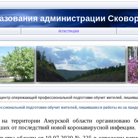
азования администрации Сковоро
РЕГИСТРАЦИЯ
 центр опережающей профессиональной подготовки обучит жителей, лишивш
ссиональной подготовки обучит жителей, лишившихся работы из-за панд
на территории Амурской области организовано бе
вших от последствий новой коронавирусной инфекции.
ьства области от 10.07.2020 № 225-р определен рег