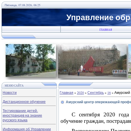
Пятница, 07.08.2026, 06:25
Управление обр
ГЛАВНАЯ
МЕНЮ САЙТА
Новости
Главная
»
2020
»
Сентябрь
»
16
» Амурский
Дистанционное обучение
Амурский центр опережающей профе
Тестирование детей-
С сентября 2020 года 
иностранцев на знание
русского языка
обучение граждан, пострада
Информация об Управлении
Распоряжением Правител