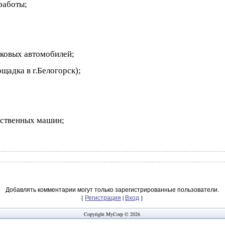
работы;
гковых автомобилей;
щадка в г.Белогорск);
йственных машин;
Добавлять комментарии могут только зарегистрированные пользователи.
[
Регистрация
|
Вход
]
Copyright MyCorp © 2026