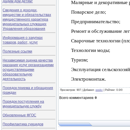
Дадим дом детям!
Малярные и декоративные 
Сведения о доходах,
Поварское дело;
имуществе и обязательствах
имущественного характера
Предпринимательство;
муниципальных служащих
Управления образования
Ремонт и обслуживание ле
Информация о закупках
Сварочные технологии (пло
товаров, работ, услуг
Технологии моды;
Полезные ссылки
Туризм;
Независимая оценка качества
оказания услуг организациями
Эксплуатация сельскохозя
осуществляющими
образовательную
деятельность
Электромонтаж.
Порядок приема и обращения
Просмотров
: 907 |
Добавил
:
ooskv
|
Рейтинг
:
0.0
/
0
граждан
Всего комментариев
:
0
Порядок поступления на
муниципальную службу
Обновленные ФГОС
Профилактика суицидов