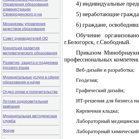
4) индивидуальные пред
Управления образования
администрации
5) неработающие гражда
Сковородинского р-на
Механизмы управления
6) граждане, освободивш
качеством образования
Обучение организовано
Совет руководителей ОО
г.Белогорск, г.Свободный.
Концепция развития
Приказом Минобрнауки
математического образования
профессиональных компетенц
Развитие, защита и поддержка
русского языка
Веб-дизайн и разработка;
Муниципальные услуги в сфере
Геодезия;
образования и науки
Графический дизайн;
Отдел опеки и попечительства
ИТ-решения для бизнеса на
Летняя оздоровительная
кампания
Кирпичная кладка;
Муниципальная методическая
служба
Лабораторный медицинский
Форум
Лабораторный химический 