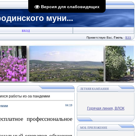
Версия для слабовидящих
динского муни...
ВХОД
Приветствую Вас
,
Гость
·
RSS
ЛЕТНЯЯ КАМПАНИЯ
ихся работы из-за пандемии
емии
04:19
Горячая линия, ВЛОК
сплатное профессиональное
МОБ. ПРИЛОЖЕНИЕ
иональный оператор обучения