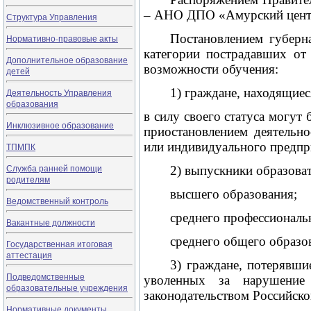
– АНО ДПО «Амурский центр
Структура Управления
Постановлением губерн
Нормативно-правовые акты
категории пострадавших от
Дополнительное образование
возможности обучения:
детей
1) граждане, находящиес
Деятельность Управления
образования
в силу своего статуса могут
Инклюзивное образование
приостановлением деятельн
или индивидуального предпр
ТПМПК
Служба ранней помощи
2) выпускники образова
родителям
высшего образования;
Ведомственный контроль
среднего профессиональ
Вакантные должности
среднего общего образо
Государственная итоговая
аттестация
3) граждане, потерявши
Подведомственные
уволенных за нарушение
образовательные учреждения
законодательством Российск
Нормативные документы