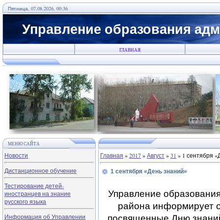
Пятница, 07.08.2026, 00:36
Управление образования адм
ГЛАВНАЯ
МЕНЮ САЙТА
Новости
Главная
»
2017
»
Август
»
31
» 1 сентября «
Дистанционное обучение
1 сентября «День знаний»
Тестирование детей-
Управление образования
иностранцев на знание
русского языка
района информирует о
посвященные Дню знаний,
Информация об Управлении