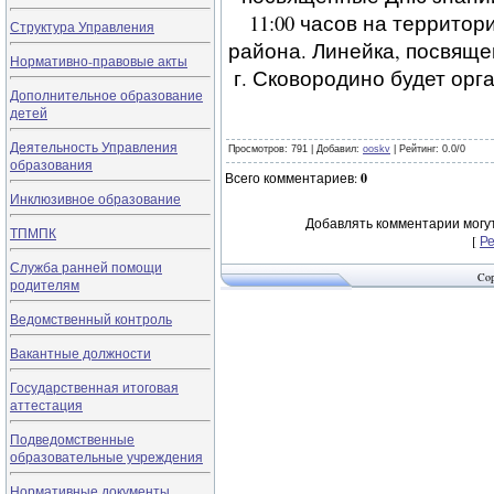
11:00 часов на террито
Структура Управления
района. Линейка, посвящ
Нормативно-правовые акты
г. Сковородино будет ор
Дополнительное образование
детей
Деятельность Управления
Просмотров
: 791 |
Добавил
:
ooskv
|
Рейтинг
:
0.0
/
0
образования
Всего комментариев
:
0
Инклюзивное образование
Добавлять комментарии могут
ТПМПК
[
Р
Служба ранней помощи
Cop
родителям
Ведомственный контроль
Вакантные должности
Государственная итоговая
аттестация
Подведомственные
образовательные учреждения
Нормативные документы